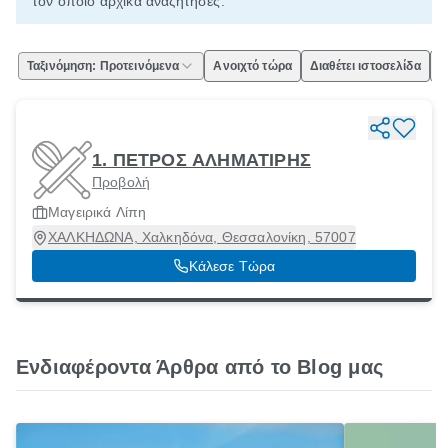
τον οποίο αρχικά αναζήτησες.
Ταξινόμηση: Προτεινόμενα
Ανοιχτό τώρα
Διαθέτει ιστοσελίδα
Ε
1. ΠΕΤΡΟΣ ΑΛΗΜΑΤΙΡΗΣ
Προβολή
Μαγειρικά Λίπη
ΧΑΛΚΗΔΩΝΑ, Χαλκηδόνα, Θεσσαλονίκη, 57007
Κάλεσε Τώρα
Ενδιαφέροντα Άρθρα από το Blog μας