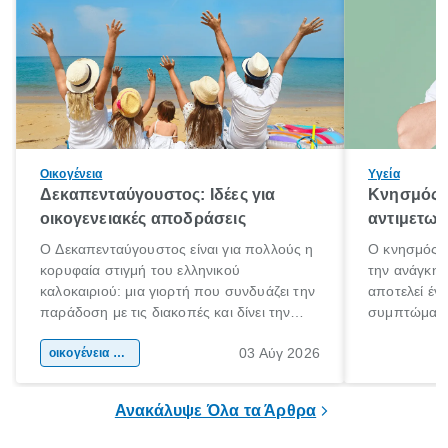
Οικογένεια
Υγεία
Δεκαπενταύγουστος: Ιδέες για
Κνησμός: 
οικογενειακές αποδράσεις
αντιμετωπ
Ο Δεκαπενταύγουστος είναι για πολλούς η
Ο κνησμός ε
κορυφαία στιγμή του ελληνικού
την ανάγκη 
καλοκαιριού: μια γιορτή που συνδυάζει την
αποτελεί έν
παράδοση με τις διακοπές και δίνει την
συμπτώματα
αφορμή για ταξίδια σε κάθε γωνιά της
άνθρωποι κά
03 Αύγ 2026
χώρας. Είτε πρόκειται για λίγες μέρες
οικογένεια & παιδί
πληροφορίες 
ξεγνοιασιάς είτε για μια σύντομη εξόρμηση.
καθώς μπορε
επιμένει για
Ανακάλυψε Όλα τα Άρθρα