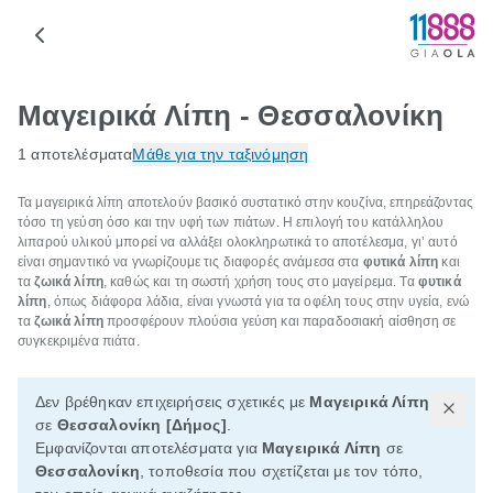
Μαγειρικά Λίπη - Θεσσαλονίκη
1 αποτελέσματα
Μάθε για την ταξινόμηση
Τα μαγειρικά λίπη αποτελούν βασικό συστατικό στην κουζίνα, επηρεάζοντας
τόσο τη γεύση όσο και την υφή των πιάτων. Η επιλογή του κατάλληλου
λιπαρού υλικού μπορεί να αλλάξει ολοκληρωτικά το αποτέλεσμα, γι’ αυτό
είναι σημαντικό να γνωρίζουμε τις διαφορές ανάμεσα στα
φυτικά λίπη
και
τα
ζωικά λίπη
, καθώς και τη σωστή χρήση τους στο μαγείρεμα. Τα
φυτικά
λίπη
, όπως διάφορα λάδια, είναι γνωστά για τα οφέλη τους στην υγεία, ενώ
τα
ζωικά λίπη
προσφέρουν πλούσια γεύση και παραδοσιακή αίσθηση σε
συγκεκριμένα πιάτα.
Δεν βρέθηκαν επιχειρήσεις σχετικές με
Μαγειρικά Λίπη
σε
Θεσσαλονίκη [Δήμος]
.
Εμφανίζονται αποτελέσματα για
Μαγειρικά Λίπη
σε
Θεσσαλονίκη
, τοποθεσία που σχετίζεται με τον τόπο,