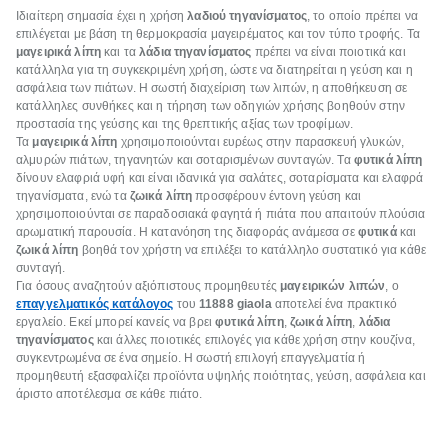
Ιδιαίτερη σημασία έχει η χρήση
λαδιού τηγανίσματος
, το οποίο πρέπει να
επιλέγεται με βάση τη θερμοκρασία μαγειρέματος και τον τύπο τροφής. Τα
μαγειρικά λίπη
και τα
λάδια τηγανίσματος
πρέπει να είναι ποιοτικά και
κατάλληλα για τη συγκεκριμένη χρήση, ώστε να διατηρείται η γεύση και η
ασφάλεια των πιάτων. Η σωστή διαχείριση των λιπών, η αποθήκευση σε
κατάλληλες συνθήκες και η τήρηση των οδηγιών χρήσης βοηθούν στην
προστασία της γεύσης και της θρεπτικής αξίας των τροφίμων.
Τα
μαγειρικά λίπη
χρησιμοποιούνται ευρέως στην παρασκευή γλυκών,
αλμυρών πιάτων, τηγανητών και σοταρισμένων συνταγών. Τα
φυτικά λίπη
δίνουν ελαφριά υφή και είναι ιδανικά για σαλάτες, σοταρίσματα και ελαφρά
τηγανίσματα, ενώ τα
ζωικά λίπη
προσφέρουν έντονη γεύση και
χρησιμοποιούνται σε παραδοσιακά φαγητά ή πιάτα που απαιτούν πλούσια
αρωματική παρουσία. Η κατανόηση της διαφοράς ανάμεσα σε
φυτικά
και
ζωικά λίπη
βοηθά τον χρήστη να επιλέξει το κατάλληλο συστατικό για κάθε
συνταγή.
Για όσους αναζητούν αξιόπιστους προμηθευτές
μαγειρικών λιπών
, ο
επαγγελματικός κατάλογος
του
11888 giaola
αποτελεί ένα πρακτικό
εργαλείο. Εκεί μπορεί κανείς να βρει
φυτικά λίπη
,
ζωικά λίπη
,
λάδια
τηγανίσματος
και άλλες ποιοτικές επιλογές για κάθε χρήση στην κουζίνα,
συγκεντρωμένα σε ένα σημείο. Η σωστή επιλογή επαγγελματία ή
προμηθευτή εξασφαλίζει προϊόντα υψηλής ποιότητας, γεύση, ασφάλεια και
άριστο αποτέλεσμα σε κάθε πιάτο.