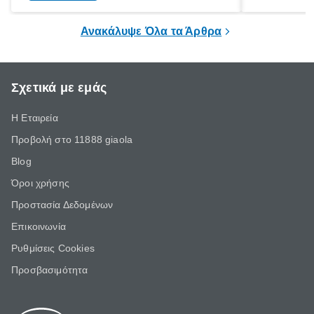
ξεγνοιασιάς είτε για μια σύντομη εξόρμηση.
καθώς μπορε
επιμένει για
Ανακάλυψε Όλα τα Άρθρα
Σχετικά με εμάς
Η Εταιρεία
Προβολή στο 11888 giaola
Blog
Όροι χρήσης
Προστασία Δεδομένων
Επικοινωνία
Ρυθμίσεις Cookies
Προσβασιμότητα