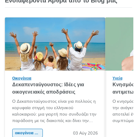
Ενδιαφέροντα Άρθρα από το Blog μας
Οικογένεια
Υγεία
Δεκαπενταύγουστος: Ιδέες για
Κνησμός: 
οικογενειακές αποδράσεις
αντιμετωπ
Ο Δεκαπενταύγουστος είναι για πολλούς η
Ο κνησμός ε
κορυφαία στιγμή του ελληνικού
την ανάγκη 
καλοκαιριού: μια γιορτή που συνδυάζει την
αποτελεί έν
παράδοση με τις διακοπές και δίνει την
συμπτώματα
αφορμή για ταξίδια σε κάθε γωνιά της
άνθρωποι κά
03 Αύγ 2026
χώρας. Είτε πρόκειται για λίγες μέρες
οικογένεια & παιδί
πληροφορίες 