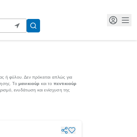
Κουμ
ας ή φύλου. Δεν πρόκειται απλώς για
θησης. Το
μανικιούρ
και το
πεντικιούρ
αρισμό, ενυδάτωση και ενίσχυση της