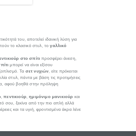
ι από όσα
ί και άλλοι.
τικότητά του, αποτελεί ιδανική λύση για
πούν το κλασικό στυλ, το
γαλλικό
εντικιούρ στο σπίτι
προσφέρει άνεση,
πίτι
μπορεί να είναι εξίσου
εξοπλισμό. Τα
σετ νυχιών
, είτε πρόκειται
κιλία στυλ, πάντα με βάση τις προτιμήσεις
εία, αφού βοηθά στην πρόληψη
ρ
,
πεντικιούρ
,
ημιμόνιμο μανικιούρ
και
υτό σου, ξεκίνα από την πιο απλή αλλά
έρειες και τα υγιή, φροντισμένα άκρα λένε