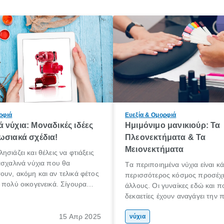
ρφιά
Ευεξία & Ομορφιά
 νύχια: Μοναδικές ιδέες
Ημιμόνιμο μανικιούρ: Τα
ωσιακά σχέδια!
Πλεονεκτήματα & Τα
Μειονεκτήματα
σιάζει και θέλεις να φτιάξεις
ασχαλινά νύχια που θα
Tα περιποιημένα νύχια είναι κά
υν, ακόμη και αν τελικά φέτος
περισσότερος κόσμος προσέχε
 πολύ οικογενεικά. Σίγουρα
άλλους. Οι γυναίκες εδώ και π
μία κούρα ομορφιάς που να
δεκαετίες έχουν αναγάγει την 
ι μεταξύ άλλων μανικιούρ και
των νυχιών σε επιστήμη και τέ
15 Απρ 2025
διάφορες τεχνικές για νύχια επ
νύχια