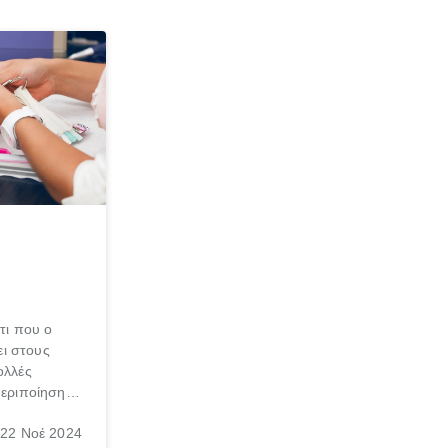
τι που ο
ι στους
ολλές
περιποίηση
χνη. Οι
22 Νοέ 2024
ηρεάζονται