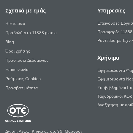
Σχετικά με εμάς
Υπηρεσίες
Επείγουσες Εργασ
Η Εταιρεία
Προσφορές 11888 
Προβολή στο 11888 giaola
Ραντεβού με Τεχνι
Blog
Όροι χρήσης
Χρήσιμα
Προστασία Δεδομένων
Επικοινωνία
Εφημερεύοντα Φα
Ρυθμίσεις Cookies
Εφημερεύοντα Νο
Συμβεβλημένοι Ια
Προσβασιμότητα
Ταχυδρομικοί Κωδι
Αναζήτηση με αρι
Δ/νση: Λεωφ. Κηφισίας αρ. 99, Μαρούσι