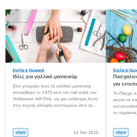
Ευεξία & Ομορφιά
Ευεξία & Ομο
Ιδέες για γαλλικό μανικιούρ
Πασχαλινά
για εντυπ
Εσύ γνώριζες πως το γαλλικό μανικιούρ
επινοήθηκε το 1975 από τον nail artist του
Το Πάσχα πλη
Hollywood Jeff Pink, ως μια ουδέτερη λύση
εκείνα τα π
στις συχνές αλλαγές κοστουμιών από τις
εντυπωσίασο
ηθοποιούς; Εμείς το γνωρίζαμε! Και για να
το περάσεις
μάθουμε και λίγο την ιστορία του γαλλικού
χρειάζεσαι 
μανικιούρ, σε ενημερώνουμε πως μία
περιλαμβάνε
απαλή ροζ βάση νυχιού με λευκές άκρες
πεντικιούρ.
13 Οκτ 2025
νύχια
νύχια