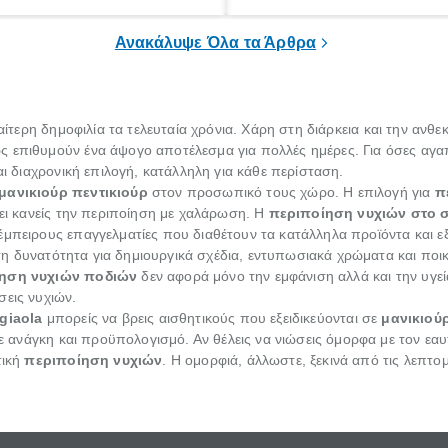
από όσα προστάζει η μόδα κα
ανακαλύπτουν οι ειδικοί, χημικο
Ανακάλυψε Όλα τα Άρθρα
αίτερη δημοφιλία τα τελευταία χρόνια. Χάρη στη διάρκεια και την ανθεκ
ς επιθυμούν ένα άψογο αποτέλεσμα για πολλές ημέρες. Για όσες αγα
και διαχρονική επιλογή, κατάλληλη για κάθε περίσταση.
μανικιούρ πεντικιούρ
στον προσωπικό τους χώρο. Η επιλογή για
π
σει κανείς την περιποίηση με χαλάρωση. Η
περιποίηση νυχιών στο σ
έμπειρους επαγγελματίες που διαθέτουν τα κατάλληλα προϊόντα και 
ν τη δυνατότητα για δημιουργικά σχέδια, εντυπωσιακά χρώματα και ποι
ηση νυχιών ποδιών
δεν αφορά μόνο την εμφάνιση αλλά και την υγ
σεις νυχιών.
giaola
μπορείς να βρεις αισθητικούς που εξειδικεύονται σε
μανικιού
άθε ανάγκη και προϋπολογισμό. Αν θέλεις να νιώσεις όμορφα με τον εα
τική
περιποίηση νυχιών
. Η ομορφιά, άλλωστε, ξεκινά από τις λεπτομ