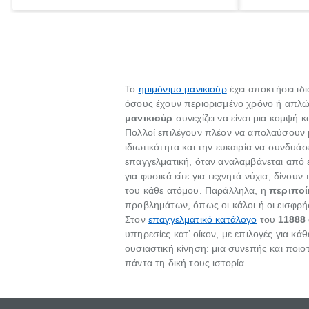
ορίζεται ως η βασική εκδοχή του
Το
ημιμόνιμο μανικιούρ
έχει αποκτήσει ιδι
όσους έχουν περιορισμένο χρόνο ή απλώ
μανικιούρ
συνεχίζει να είναι μια κομψή 
Πολλοί επιλέγουν πλέον να απολαύσουν
ιδιωτικότητα και την ευκαιρία να συνδυά
επαγγελματική, όταν αναλαμβάνεται από 
για φυσικά είτε για τεχνητά νύχια, δίνου
του κάθε ατόμου. Παράλληλα, η
περιποί
προβλημάτων, όπως οι κάλοι ή οι εισφρή
Στον
επαγγελματικό κατάλογο
του
11888 
υπηρεσίες κατ’ οίκον, με επιλογές για κ
ουσιαστική κίνηση: μια συνεπής και ποιο
πάντα τη δική τους ιστορία.