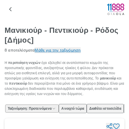
Μανικιούρ - Πεντικιούρ - Ρόδος
[Δήμος]
8 αποτελέσματα
Μάθε για την ταξινόμηση
Η
περιποίηση νυχιών
έχει εξελιχθεί σε αναπόσπαστο κομμάτι της
προσωπικής φροντίδας, ανεξαρτήτως ηλικίας ή φύλου. Δεν πρόκειται
απλώς για αισθητική επιλογή, αλλά για μια μορφή αυτοφροντίδας που
προσφέρει χαλάρωση και ενίσχυση της αυτοπεποίθησης. Το
μανικιούρ
και
το
πεντικιούρ
δεν περιορίζονται πια μόνο σε ένα γρήγορο βάψιμο. Είναι μια
ολοκληρωμένη διαδικασία που περιλαμβάνει καθαρισμό, ενυδάτωση και
ενίσχυση της υγείας των νυχιών και του δέρματος.
Ταξινόμηση: Προτεινόμενα
Ανοιχτό τώρα
Διαθέτει ιστοσελίδα
Ε