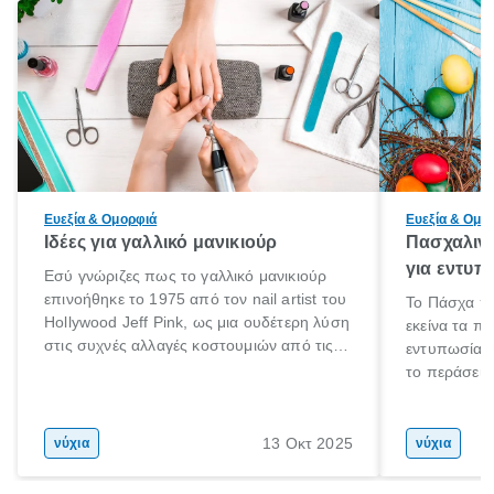
Ευεξία & Ομορφιά
Ευεξία & Ομο
Ιδέες για γαλλικό μανικιούρ
Πασχαλινά
για εντυπ
Εσύ γνώριζες πως το γαλλικό μανικιούρ
επινοήθηκε το 1975 από τον nail artist του
Το Πάσχα πλη
Hollywood Jeff Pink, ως μια ουδέτερη λύση
εκείνα τα π
στις συχνές αλλαγές κοστουμιών από τις
εντυπωσίασο
ηθοποιούς; Εμείς το γνωρίζαμε! Και για να
το περάσεις
μάθουμε και λίγο την ιστορία του γαλλικού
χρειάζεσαι 
μανικιούρ, σε ενημερώνουμε πως μία
περιλαμβάνε
απαλή ροζ βάση νυχιού με λευκές άκρες
πεντικιούρ.
13 Οκτ 2025
νύχια
νύχια
ορίζεται ως η βασική εκδοχή του