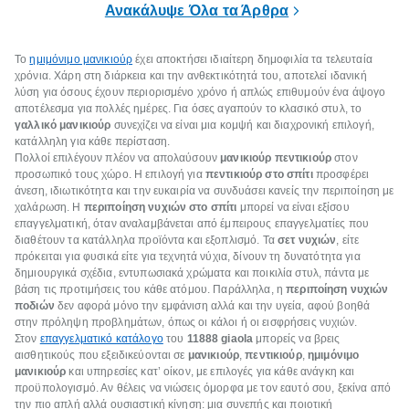
Ανακάλυψε Όλα τα Άρθρα
Το
ημιμόνιμο μανικιούρ
έχει αποκτήσει ιδιαίτερη δημοφιλία τα τελευταία
χρόνια. Χάρη στη διάρκεια και την ανθεκτικότητά του, αποτελεί ιδανική
λύση για όσους έχουν περιορισμένο χρόνο ή απλώς επιθυμούν ένα άψογο
αποτέλεσμα για πολλές ημέρες. Για όσες αγαπούν το κλασικό στυλ, το
γαλλικό μανικιούρ
συνεχίζει να είναι μια κομψή και διαχρονική επιλογή,
κατάλληλη για κάθε περίσταση.
Πολλοί επιλέγουν πλέον να απολαύσουν
μανικιούρ πεντικιούρ
στον
προσωπικό τους χώρο. Η επιλογή για
πεντικιούρ στο σπίτι
προσφέρει
άνεση, ιδιωτικότητα και την ευκαιρία να συνδυάσει κανείς την περιποίηση με
χαλάρωση. Η
περιποίηση νυχιών στο σπίτι
μπορεί να είναι εξίσου
επαγγελματική, όταν αναλαμβάνεται από έμπειρους επαγγελματίες που
διαθέτουν τα κατάλληλα προϊόντα και εξοπλισμό. Τα
σετ νυχιών
, είτε
πρόκειται για φυσικά είτε για τεχνητά νύχια, δίνουν τη δυνατότητα για
δημιουργικά σχέδια, εντυπωσιακά χρώματα και ποικιλία στυλ, πάντα με
βάση τις προτιμήσεις του κάθε ατόμου. Παράλληλα, η
περιποίηση νυχιών
ποδιών
δεν αφορά μόνο την εμφάνιση αλλά και την υγεία, αφού βοηθά
στην πρόληψη προβλημάτων, όπως οι κάλοι ή οι εισφρήσεις νυχιών.
Στον
επαγγελματικό κατάλογο
του
11888 giaola
μπορείς να βρεις
αισθητικούς που εξειδικεύονται σε
μανικιούρ
,
πεντικιούρ
,
ημιμόνιμο
μανικιούρ
και υπηρεσίες κατ’ οίκον, με επιλογές για κάθε ανάγκη και
προϋπολογισμό. Αν θέλεις να νιώσεις όμορφα με τον εαυτό σου, ξεκίνα από
την πιο απλή αλλά ουσιαστική κίνηση: μια συνεπής και ποιοτική