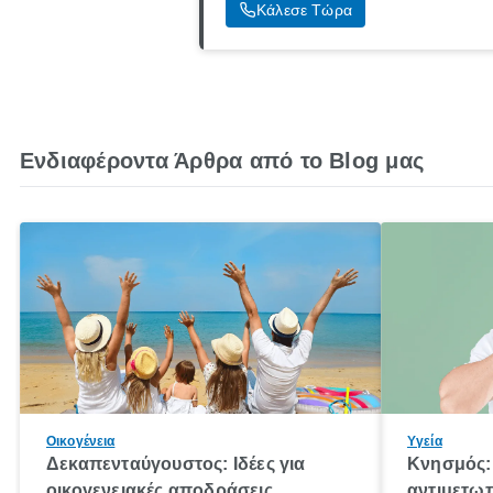
Κάλεσε Τώρα
Ενδιαφέροντα Άρθρα από το Blog μας
Οικογένεια
Υγεία
Δεκαπενταύγουστος: Ιδέες για
Κνησμός: 
οικογενειακές αποδράσεις
αντιμετωπ