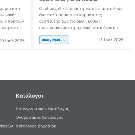
εί μία από
Οι εξωσχολικές δραστηριότητες αποτελούν
οινωνικής
ένα πολύ σημαντικό κομμάτι της
που αποκτούν
ανάπτυξης των παιδιών, καθώς
σύνη και η
συμπληρώνουν τη σχολική εκπαίδευση και
ιδιαίτερα
συμβάλλουν ουσιαστικά στη διαμόρφωση
13 Ιούλ 2026
κάθε
της προσωπικότητας, της κοινωνικότητας
οικογένεια & παιδί
20 Ιούλ 2026
ται από
και των δεξιοτήτων τους. Δεν είναι απλώς
ώσεις.
ένας τρόπος για να περνάει το παιδί τον
ελεύθερο χρόνο του.
Κατάλογοι
Επαγγελματικός Κατάλογος
Ονομαστικός Κατάλογος
σκευών
Κατάλογος Δημοσίου