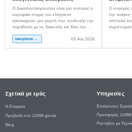
Ο Δεκαπενταύγουστος είναι για πολλούς η
Ο κνησμός ε
κορυφαία στιγμή του ελληνικού
την ανάγκη 
καλοκαιριού: μια γιορτή που συνδυάζει την
αποτελεί έν
παράδοση με τις διακοπές και δίνει την
συμπτώματα
αφορμή για ταξίδια σε κάθε γωνιά της
άνθρωποι κά
03 Αύγ 2026
χώρας. Είτε πρόκειται για λίγες μέρες
οικογένεια & παιδί
πληροφορίες
ξεγνοιασιάς είτε για μια σύντομη εξόρμηση.
καθώς μπορε
επιμένει γι
Σχετικά με εμάς
Υπηρεσίες
Επείγουσες Εργασ
Η Εταιρεία
Προσφορές 11888 
Προβολή στο 11888 giaola
Ραντεβού με Τεχνι
Blog