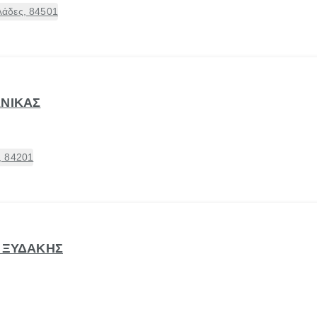
άδες, 84501
ΑΝΙΚΑΣ
, 84201
Σ ΞΥΔΑΚΗΣ