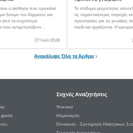
ίναι η αίσθηση που προκαλεί
Το επίδομα μητρότητας αποτελ
για ξύσιμο του δέρματος και
τις σημαντικότερες παροχές κ
α από τα συχνότερα
προστασίας για τις γυναίκες 
 που αντιμετωπίζουν
παιδί και εργάζονται. Η εγκυμο
θε ηλικίας. Πολλοί αναζητούν
γέννηση ενός παιδιού είναι μια 
 για το «κνησμός τι είναι»,
σημαντική περίοδος στη ζωή 
27 Ιούλ 2026
ί να εμφανιστεί ξαφνικά ή να
οικογένειας, η οποία συνοδεύε
α μεγάλο χρονικό διάστημα.
αυξημένες ανάγκες και υποχρε
Ανακάλυψε Όλα τα Άρθρα
Συχνές Αναζητήσεις
ίες
Ψυκτικοί
giaola
Κλιματισμός
κούς
Επισκευές - Συντήρηση Ηλεκτρικών Συ
Συνεργεία Αυτοκινήτων