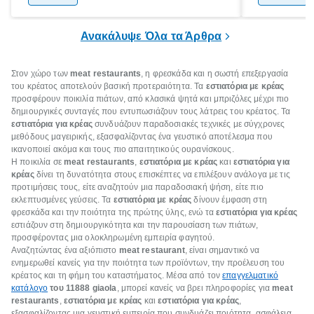
και ένας ημερήσιος περίπατος 20 λεπτών
γιατί θα πρ
είναι τα κλειδιά της.
τρώνε κρέας
Ανακάλυψε Όλα τα Άρθρα
Στον χώρο των
meat restaurants
, η φρεσκάδα και η σωστή επεξεργασία
του κρέατος αποτελούν βασική προτεραιότητα. Τα
εστιατόρια με κρέας
προσφέρουν ποικιλία πιάτων, από κλασικά ψητά και μπριζόλες μέχρι πιο
δημιουργικές συνταγές που εντυπωσιάζουν τους λάτρεις του κρέατος. Τα
εστιατόρια για κρέας
συνδυάζουν παραδοσιακές τεχνικές με σύγχρονες
μεθόδους μαγειρικής, εξασφαλίζοντας ένα γευστικό αποτέλεσμα που
ικανοποιεί ακόμα και τους πιο απαιτητικούς ουρανίσκους.
Η ποικιλία σε
meat restaurants
,
εστιατόρια με κρέας
και
εστιατόρια για
κρέας
δίνει τη δυνατότητα στους επισκέπτες να επιλέξουν ανάλογα με τις
προτιμήσεις τους, είτε αναζητούν μια παραδοσιακή ψήση, είτε πιο
εκλεπτυσμένες γεύσεις. Τα
εστιατόρια με κρέας
δίνουν έμφαση στη
φρεσκάδα και την ποιότητα της πρώτης ύλης, ενώ τα
εστιατόρια για κρέας
εστιάζουν στη δημιουργικότητα και την παρουσίαση των πιάτων,
προσφέροντας μια ολοκληρωμένη εμπειρία φαγητού.
Αναζητώντας ένα αξιόπιστο
meat restaurant
, είναι σημαντικό να
ενημερωθεί κανείς για την ποιότητα των προϊόντων, την προέλευση του
κρέατος και τη φήμη του καταστήματος. Μέσα από τον
επαγγελματικό
κατάλογο
του 11888 giaola
, μπορεί κανείς να βρει πληροφορίες για
meat
restaurants
,
εστιατόρια με κρέας
και
εστιατόρια για κρέας
,
εξασφαλίζοντας μια γευστική εμπειρία που συνδυάζει ποιότητα, ασφάλεια