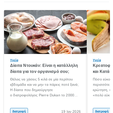
Υγεία
Υγεία
Δίαιτα Ντουκάν: Είναι η κατάλληλη
Κρεατοφαγ
δίαιτα για τον οργανισμό σου;
και Κατά 
Θέλεις να χάσεις 5 κιλά σε μία περίπου
Πόσο εύκολα
εβδομάδα και να μην τα πάρεις ποτέ ξανά;
περισσότερε
Η δίαιτα που δημιούργησε
ερώτηση, η 
ο διατροφολόγος Pierre Dukan το 2000
«πολύ εύκο
μπορεί να δώσει τέτοιες υποσχέσεις.
τρώω κρέας
Χαμηλές σε λιπαρά πηγές πρωτεϊνών,
ελάχιστοι εί
δημητριακά ολικής άλεσης, άφθονο νερό,
ακόμα λιγότε
19 Ιαν 2026
διατροφή
διατροφή