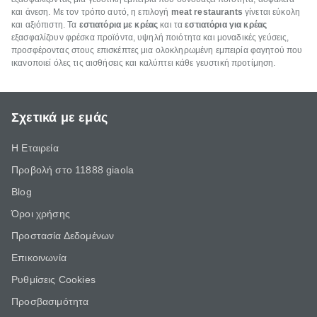
και άνεση. Με τον τρόπο αυτό, η επιλογή
meat restaurants
γίνεται εύκολη
και αξιόπιστη. Τα
εστιατόρια με κρέας
και τα
εστιατόρια για κρέας
εξασφαλίζουν φρέσκα προϊόντα, υψηλή ποιότητα και μοναδικές γεύσεις,
προσφέροντας στους επισκέπτες μια ολοκληρωμένη εμπειρία φαγητού που
ικανοποιεί όλες τις αισθήσεις και καλύπτει κάθε γευστική προτίμηση.
Σχετικά με εμάς
Η Εταιρεία
Προβολή στο 11888 giaola
Blog
Όροι χρήσης
Προστασία Δεδομένων
Επικοινωνία
Ρυθμίσεις Cookies
Προσβασιμότητα