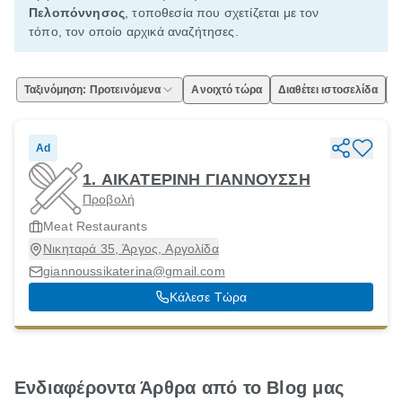
Πελοπόννησος
, τοποθεσία που σχετίζεται με τον
τόπο, τον οποίο αρχικά αναζήτησες.
Ταξινόμηση: Προτεινόμενα
Ανοιχτό τώρα
Διαθέτει ιστοσελίδα
Ε
Ad
1. ΑΙΚΑΤΕΡΙΝΗ ΓΙΑΝΝΟΥΣΣΗ
Προβολή
Meat Restaurants
Νικηταρά 35, Άργος, Αργολίδα
giannoussikaterina@gmail.com
Κάλεσε Τώρα
Ενδιαφέροντα Άρθρα από το Blog μας