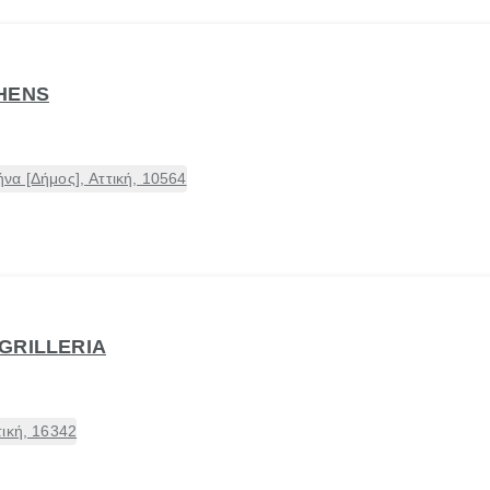
HENS
να [Δήμος], Αττική, 10564
GRILLERIA
ική, 16342