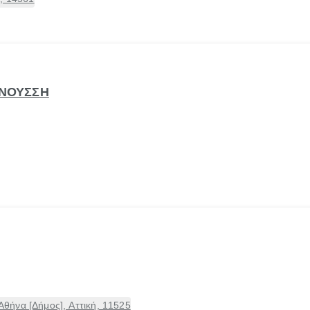
ΝΝΟΥΣΣΗ
ήνα [Δήμος], Αττική, 11525