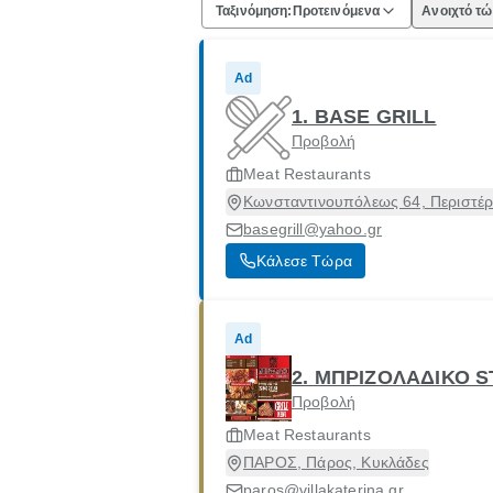
Ταξινόμηση:
Προτεινόμενα
Ανοιχτό τ
Ad
1. BASE GRILL
Προβολή
Meat Restaurants
Κωνσταντινουπόλεως 64, Περιστέρι
basegrill@yahoo.gr
Κάλεσε Τώρα
Ad
2. ΜΠΡΙΖΟΛΑΔΙΚΟ 
Προβολή
Meat Restaurants
ΠΑΡΟΣ, Πάρος, Κυκλάδες
paros@villakaterina.gr