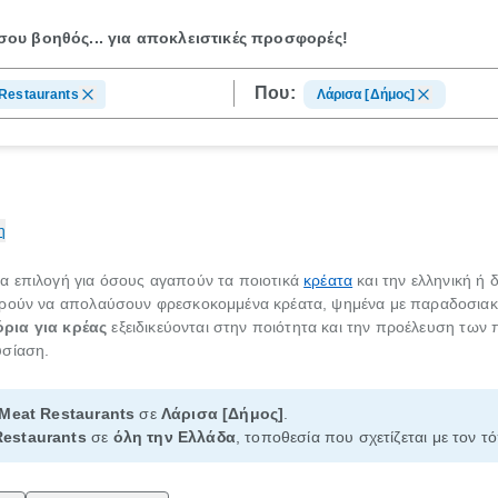
ου βοηθός...
για αποκλειστικές προσφορές!
Που:
Restaurants
Λάρισα [Δήμος]
η
 επιλογή για όσους αγαπούν τα ποιοτικά
κρέατα
και την ελληνική ή 
ορούν να απολαύσουν φρεσκοκομμένα κρέατα, ψημένα με παραδοσιακέ
όρια για κρέας
εξειδικεύονται στην ποιότητα και την προέλευση των 
υσίαση.
Meat Restaurants
σε
Λάρισα [Δήμος]
.
Restaurants
σε
όλη την Ελλάδα
, τοποθεσία που σχετίζεται με τον τ