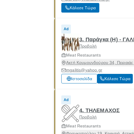
Κάλεσε Τώρα
Ad
3. Παράγκα (Η) - ΓΑ
Προβολή
Meat Restaurants
Ακτή Κουμουνδούρου 34, Πειραιάς 
mgalitis@yahoo.gr
Ιστοσελίδα
Κάλεσε Τώρα
Ad
4. ΤΗΛΕΜΑΧΟΣ
Προβολή
Meat Restaurants
Φραγκοπούλου 19, Κηφισιά, Αττική