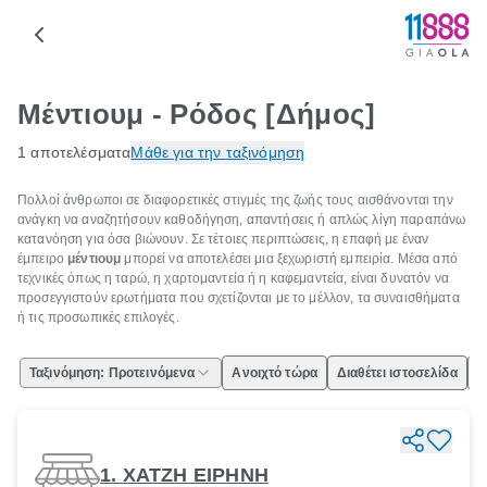
Μέντιουμ - Ρόδος [Δήμος]
1 αποτελέσματα
Μάθε για την ταξινόμηση
Πολλοί άνθρωποι σε διαφορετικές στιγμές της ζωής τους αισθάνονται την
ανάγκη να αναζητήσουν καθοδήγηση, απαντήσεις ή απλώς λίγη παραπάνω
κατανόηση για όσα βιώνουν. Σε τέτοιες περιπτώσεις, η επαφή με έναν
έμπειρο
μέντιουμ
μπορεί να αποτελέσει μια ξεχωριστή εμπειρία. Μέσα από
τεχνικές όπως η ταρώ, η χαρτομαντεία ή η καφεμαντεία, είναι δυνατόν να
προσεγγιστούν ερωτήματα που σχετίζονται με το μέλλον, τα συναισθήματα
ή τις προσωπικές επιλογές.
Ταξινόμηση: Προτεινόμενα
Ανοιχτό τώρα
Διαθέτει ιστοσελίδα
Ε
1. ΧΑΤΖΗ ΕΙΡΗΝΗ