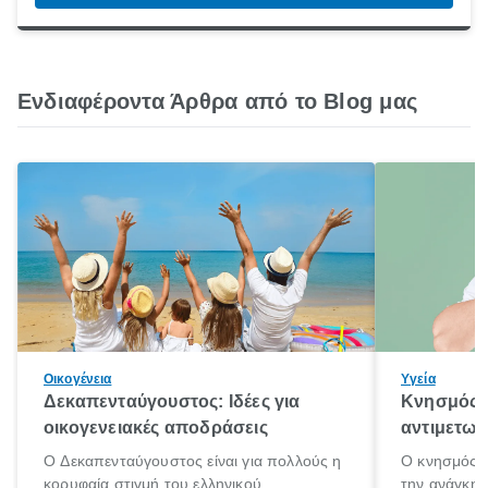
Ενδιαφέροντα Άρθρα από το Blog μας
Οικογένεια
Υγεία
Δεκαπενταύγουστος: Ιδέες για
Κνησμός: 
οικογενειακές αποδράσεις
αντιμετωπ
Ο Δεκαπενταύγουστος είναι για πολλούς η
Ο κνησμός ε
κορυφαία στιγμή του ελληνικού
την ανάγκη 