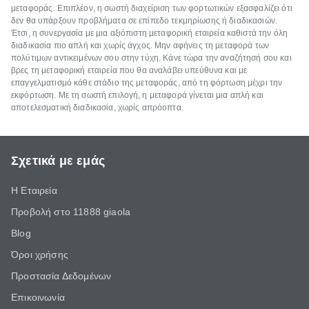
μεταφοράς. Επιπλέον, η σωστή διαχείριση των φορτωτικών εξασφαλίζει ότι
δεν θα υπάρξουν προβλήματα σε επίπεδο τεκμηρίωσης ή διαδικασιών.
Έτσι, η συνεργασία με μια αξιόπιστη μεταφορική εταιρεία καθιστά την όλη
διαδικασία πιο απλή και χωρίς άγχος. Μην αφήνεις τη μεταφορά των
πολύτιμων αντικειμένων σου στην τύχη. Κάνε τώρα την αναζήτησή σου και
βρες τη μεταφορική εταιρεία που θα αναλάβει υπεύθυνα και με
επαγγελματισμό κάθε στάδιο της μεταφοράς, από τη φόρτωση μέχρι την
εκφόρτωση. Με τη σωστή επιλογή, η μεταφορά γίνεται μια απλή και
αποτελεσματική διαδικασία, χωρίς απρόοπτα.
Σχετικά με εμάς
Η Εταιρεία
Προβολή στο 11888 giaola
Blog
Όροι χρήσης
Προστασία Δεδομένων
Επικοινωνία