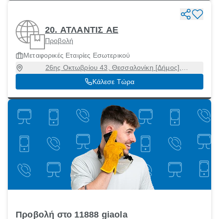
20. ΑΤΛΑΝΤΙΣ ΑΕ
Προβολή
Μεταφορικές Εταιρίες Εσωτερικού
26ης Οκτωβρίου 43, Θεσσαλονίκη [Δήμος],
Θεσσαλονίκη, 54627
Κάλεσε Τώρα
Προβολή στο 11888 giaola