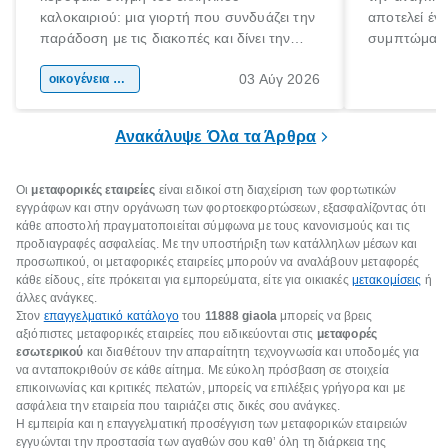
καλοκαιριού: μια γιορτή που συνδυάζει την
αποτελεί έν
παράδοση με τις διακοπές και δίνει την
συμπτώματα
αφορμή για ταξίδια σε κάθε γωνιά της
άνθρωποι κά
03 Αύγ 2026
χώρας. Είτε πρόκειται για λίγες μέρες
οικογένεια & παιδί
πληροφορίες 
ξεγνοιασιάς είτε για μια σύντομη εξόρμηση.
καθώς μπορε
επιμένει για
Ανακάλυψε Όλα τα Άρθρα
Οι
μεταφορικές εταιρείες
είναι ειδικοί στη διαχείριση των φορτωτικών
εγγράφων και στην οργάνωση των φορτοεκφορτώσεων, εξασφαλίζοντας ότι
κάθε αποστολή πραγματοποιείται σύμφωνα με τους κανονισμούς και τις
προδιαγραφές ασφαλείας. Με την υποστήριξη των κατάλληλων μέσων και
προσωπικού, οι μεταφορικές εταιρείες μπορούν να αναλάβουν μεταφορές
κάθε είδους, είτε πρόκειται για εμπορεύματα, είτε για οικιακές
μετακομίσεις
ή
άλλες ανάγκες.
Στον
επαγγελματικό κατάλογο
του
11888 giaola
μπορείς να βρεις
αξιόπιστες μεταφορικές εταιρείες που ειδικεύονται στις
μεταφορές
εσωτερικού
και διαθέτουν την απαραίτητη τεχνογνωσία και υποδομές για
να ανταποκριθούν σε κάθε αίτημα. Με εύκολη πρόσβαση σε στοιχεία
επικοινωνίας και κριτικές πελατών, μπορείς να επιλέξεις γρήγορα και με
ασφάλεια την εταιρεία που ταιριάζει στις δικές σου ανάγκες.
Η εμπειρία και η επαγγελματική προσέγγιση των μεταφορικών εταιρειών
εγγυώνται την προστασία των αγαθών σου καθ’ όλη τη διάρκεια της