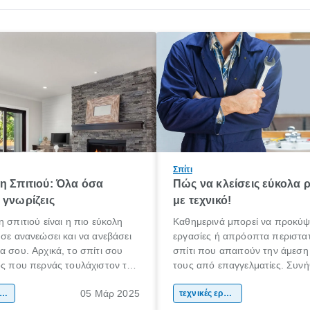
Σπίτι
η Σπιτιού: Όλα όσα
Πώς να κλείσεις εύκολα 
 γνωρίζεις
με τεχνικό!
η σπιτιού είναι η πιο εύκολη
Καθημερινά μπορεί να προκύψ
 σε ανανεώσει και να ανεβάσει
εργασίες ή απρόοπτα περιστατ
α σου. Αρχικά, το σπίτι σου
σπίτι που απαιτούν την άμεση
ος που περνάς τουλάχιστον το
τους από επαγγελματίες. Συνή
όνου σου καθημερινά.
βλάβες που ακόμη και αν προ
05 Μάρ 2025
α πρέπει να είναι ένας χώρος
ακαίνιση σπιτιού
να τις επιδιορθώσεις μόνος σου
τεχνικές εργασίες
 άνετα, σε εκφράζει και σε
περισσότερες φορές αντιλαμβά