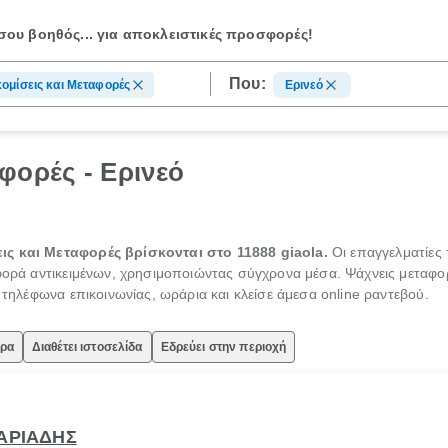
ου βοηθός...
για αποκλειστικές προσφορές!
Που:
ομίσεις και Μεταφορές
Ερινεό
φορές - Ερινεό
ις και Μεταφορές βρίσκονται στο 11888 giaola.
Οι επαγγελματίες
αφορά αντικειμένων, χρησιμοποιώντας σύγχρονα μέσα. Ψάχνεις μεταφορ
ς τηλέφωνα επικοινωνίας, ωράρια και κλείσε άμεσα online ραντεβού.
ώρα
Διαθέτει ιστοσελίδα
Εδρεύει στην περιοχή
ΨΑΡΙΑΔΗΣ