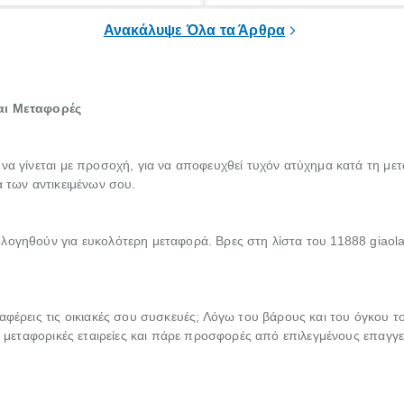
πρέπει να εμπιστευτείς την ερ
Ανακάλυψε Όλα τα Άρθρα
έναν πιστοποιημένο τεχνικό.
και Μεταφορές
 να γίνεται με προσοχή, για να αποφευχθεί τυχόν ατύχημα κατά τη με
ά των αντικειμένων σου.
λογηθούν για ευκολότερη μεταφορά. Βρες στη λίστα του 11888 giaola
αφέρεις τις οικιακές σου συσκευές; Λόγω του βάρους και του όγκου το
ις μεταφορικές εταιρείες και πάρε προσφορές από επιλεγμένους επαγγε