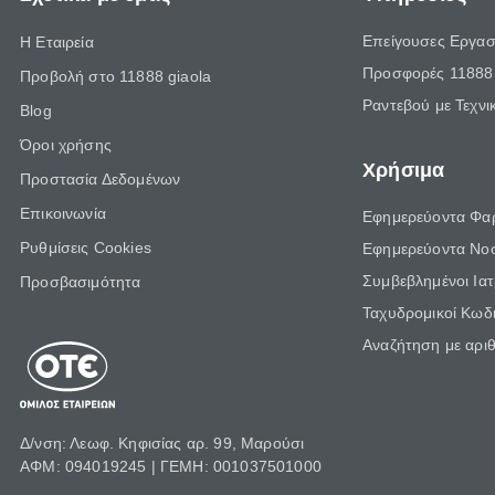
Επείγουσες Εργασ
Η Εταιρεία
Προσφορές 11888 
Προβολή στο 11888 giaola
Ραντεβού με Τεχνι
Blog
Όροι χρήσης
Χρήσιμα
Προστασία Δεδομένων
Επικοινωνία
Εφημερεύοντα Φα
Ρυθμίσεις Cookies
Εφημερεύοντα Νο
Συμβεβλημένοι Ια
Προσβασιμότητα
Ταχυδρομικοί Κωδι
Αναζήτηση με αρι
Δ/νση: Λεωφ. Κηφισίας αρ. 99, Μαρούσι
ΑΦΜ: 094019245 | ΓΕΜΗ: 001037501000