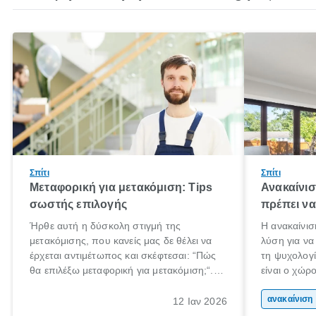
Σπίτι
Σπίτι
Μεταφορική για μετακόμιση: Tips
Ανακαίνισ
σωστής επιλογής
πρέπει να
Ήρθε αυτή η δύσκολη στιγμή της
Η ανακαίνισ
μετακόμισης, που κανείς μας δε θέλει να
λύση για να
έρχεται αντιμέτωπος και σκέφτεσαι: “Πώς
τη ψυχολογί
θα επιλέξω μεταφορική για μετακόμιση;“.
είναι ο χώρ
Αλλά όλα καλά, παίρνεις βαθιές ανάσες και
50% του χρ
ξεκινάς τις απαραίτητες ετοιμασίες,
Επομένως, θ
αν
12 Ιαν 2026
πακετάρισμα, ξεσκαρτάρισμα και όλα αυτά
που νιώθεις