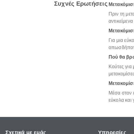
Συχνές Ερωτήσεις
Μετακόμιση
Πριν τη με
αντικείμενα
Μετακόμιση
Για μια εύκ
οπωσδήποτε
Πού θα βρω
Κούτες για 
μετακομίσε
Μετακομίσε
Μέσα στον ε
εύκολα και
Σχετικά με εμάς
Υπηρεσίες