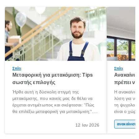
Σπίτι
Σπίτι
Μεταφορική για μετακόμιση: Tips
Ανακαίνισ
σωστής επιλογής
πρέπει να
Ήρθε αυτή η δύσκολη στιγμή της
Η ανακαίνιση
μετακόμισης, που κανείς μας δε θέλει να
λύση για να
έρχεται αντιμέτωπος και σκέφτεσαι: “Πώς
τη ψυχολογί
θα επιλέξω μεταφορική για μετακόμιση;“.
είναι ο χώρ
Αλλά όλα καλά, παίρνεις βαθιές ανάσες και
50% του χρό
ξεκινάς τις απαραίτητες ετοιμασίες,
Επομένως, θ
ανακα
12 Ιαν 2026
πακετάρισμα, ξεσκαρτάρισμα και όλα αυτά
που νιώθεις 
τα ωραία.
ξεκουράζει.