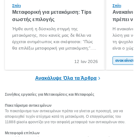
Σπίτι
Σπίτι
Μεταφορική για μετακόμιση: Tips
Ανακαίνισ
σωστής επιλογής
πρέπει να
Ήρθε αυτή η δύσκολη στιγμή της
Η ανακαίνιση
μετακόμισης, που κανείς μας δε θέλει να
λύση για να
έρχεται αντιμέτωπος και σκέφτεσαι: “Πώς
τη ψυχολογί
θα επιλέξω μεταφορική για μετακόμιση;“.
είναι ο χώρ
Αλλά όλα καλά, παίρνεις βαθιές ανάσες και
50% του χρό
ξεκινάς τις απαραίτητες ετοιμασίες,
Επομένως, θ
ανακα
12 Ιαν 2026
πακετάρισμα, ξεσκαρτάρισμα και όλα αυτά
που νιώθεις 
τα ωραία.
ξεκουράζει.
Ανακάλυψε Όλα τα Άρθρα
Συνήθεις εργασίες για Μετακομίσεις και Μεταφορές
Πακετάρισμα αντικειμένων
Το πακετάρισμα των αντικειμένων πρέπει να γίνεται με προσοχή, για να
αποφευχθεί τυχόν ατύχημα κατά τη μετακόμιση. Ο επαγγελματίας του
11888 giaola φροντίζει για την ασφαλή μεταφορά των αντικειμένων σου.
Μεταφορά επίπλων