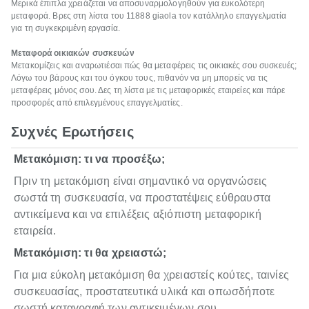
Μερικά έπιπλα χρειάζεται να αποσυναρμολογηθούν για ευκολότερη
μεταφορά. Βρες στη λίστα του 11888 giaola τον κατάλληλο επαγγελματία
για τη συγκεκριμένη εργασία.
Μεταφορά οικιακών συσκευών
Μετακομίζεις και αναρωτιέσαι πώς θα μεταφέρεις τις οικιακές σου συσκευές;
Λόγω του βάρους και του όγκου τους, πιθανόν να μη μπορείς να τις
μεταφέρεις μόνος σου. Δες τη λίστα με τις μεταφορικές εταιρείες και πάρε
προσφορές από επιλεγμένους επαγγελματίες.
Συχνές Ερωτήσεις
Μετακόμιση: τι να προσέξω;
Πριν τη μετακόμιση είναι σημαντικό να οργανώσεις
σωστά τη συσκευασία, να προστατέψεις εύθραυστα
αντικείμενα και να επιλέξεις αξιόπιστη μεταφορική
εταιρεία.
Μετακόμιση: τι θα χρειαστώ;
Για μια εύκολη μετακόμιση θα χρειαστείς κούτες, ταινίες
συσκευασίας, προστατευτικά υλικά και οπωσδήποτε
σωστή καταγραφή των αντικειμένων σου.