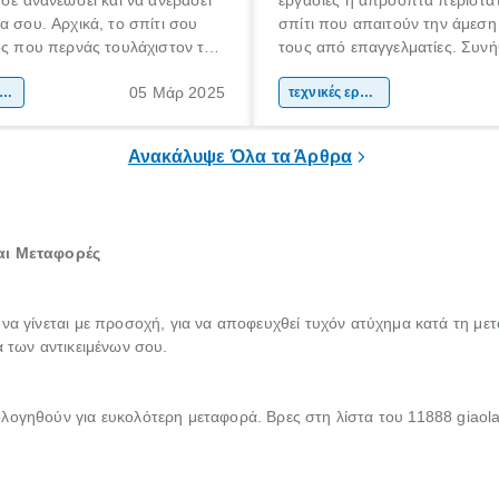
 σε ανανεώσει και να ανεβάσει
εργασίες ή απρόοπτα περιστατ
α σου. Αρχικά, το σπίτι σου
σπίτι που απαιτούν την άμεση
ος που περνάς τουλάχιστον το
τους από επαγγελματίες. Συνή
όνου σου καθημερινά.
βλάβες που ακόμη και αν προ
05 Μάρ 2025
α πρέπει να είναι ένας χώρος
ακαίνιση σπιτιού
να τις επιδιορθώσεις μόνος σου
τεχνικές εργασίες
 άνετα, σε εκφράζει και σε
περισσότερες φορές αντιλαμβά
πρέπει να εμπιστευτείς την ερ
Ανακάλυψε Όλα τα Άρθρα
έναν πιστοποιημένο τεχνικό.
και Μεταφορές
 να γίνεται με προσοχή, για να αποφευχθεί τυχόν ατύχημα κατά τη με
ά των αντικειμένων σου.
λογηθούν για ευκολότερη μεταφορά. Βρες στη λίστα του 11888 giaola