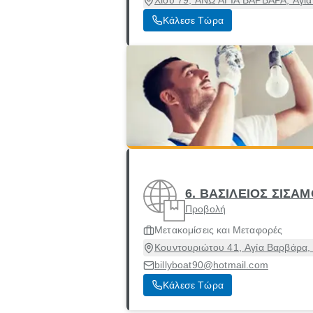
Χίου 79, ΑΝΩ ΑΓΙΑ ΒΑΡΒΑΡΑ, Αγία
Κάλεσε Τώρα
6. ΒΑΣΙΛΕΙΟΣ ΣΙΣΑ
Προβολή
Μετακομίσεις και Μεταφορές
Κουντουριώτου 41, Αγία Βαρβάρα, 
billyboat90@hotmail.com
Κάλεσε Τώρα