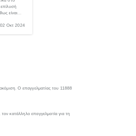
ικά στο
 επίλυσή
θως είναι
σπαθήσεις
02 Οκτ 2024
, τις
νεσαι ότι
γασία σε
τακόμιση. Ο επαγγελματίας του 11888
 τον κατάλληλο επαγγελματία για τη