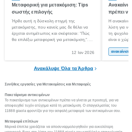
Μεταφορική για μετακόμιση: Tips
Ανακαίνισ
σωστής επιλογής
πρέπει να
Ήρθε αυτή η δύσκολη στιγμή της
Η ανακαίνιση
μετακόμισης, που κανείς μας δε θέλει να
λύση για να
έρχεται αντιμέτωπος και σκέφτεσαι: “Πώς
τη ψυχολογί
θα επιλέξω μεταφορική για μετακόμιση;“.
είναι ο χώρ
Αλλά όλα καλά, παίρνεις βαθιές ανάσες και
50% του χρό
ξεκινάς τις απαραίτητες ετοιμασίες,
Επομένως, θ
ανακα
12 Ιαν 2026
πακετάρισμα, ξεσκαρτάρισμα και όλα αυτά
που νιώθεις 
τα ωραία.
ξεκουράζει.
Ανακάλυψε Όλα τα Άρθρα
Συνήθεις εργασίες για Μετακομίσεις και Μεταφορές
Πακετάρισμα αντικειμένων
Το πακετάρισμα των αντικειμένων πρέπει να γίνεται με προσοχή, για να
αποφευχθεί τυχόν ατύχημα κατά τη μετακόμιση. Ο επαγγελματίας του
11888 giaola φροντίζει για την ασφαλή μεταφορά των αντικειμένων σου.
Μεταφορά επίπλων
Μερικά έπιπλα χρειάζεται να αποσυναρμολογηθούν για ευκολότερη