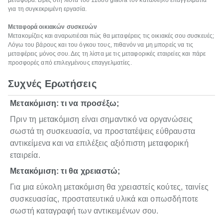
μεταφορά. Βρες στη λίστα του 11888 giaola τον κατάλληλο επαγγελματία
για τη συγκεκριμένη εργασία.
Μεταφορά οικιακών συσκευών
Μετακομίζεις και αναρωτιέσαι πώς θα μεταφέρεις τις οικιακές σου συσκευές;
Λόγω του βάρους και του όγκου τους, πιθανόν να μη μπορείς να τις
μεταφέρεις μόνος σου. Δες τη λίστα με τις μεταφορικές εταιρείες και πάρε
προσφορές από επιλεγμένους επαγγελματίες.
Συχνές Ερωτήσεις
Μετακόμιση: τι να προσέξω;
Πριν τη μετακόμιση είναι σημαντικό να οργανώσεις
σωστά τη συσκευασία, να προστατέψεις εύθραυστα
αντικείμενα και να επιλέξεις αξιόπιστη μεταφορική
εταιρεία.
Μετακόμιση: τι θα χρειαστώ;
Για μια εύκολη μετακόμιση θα χρειαστείς κούτες, ταινίες
συσκευασίας, προστατευτικά υλικά και οπωσδήποτε
σωστή καταγραφή των αντικειμένων σου.