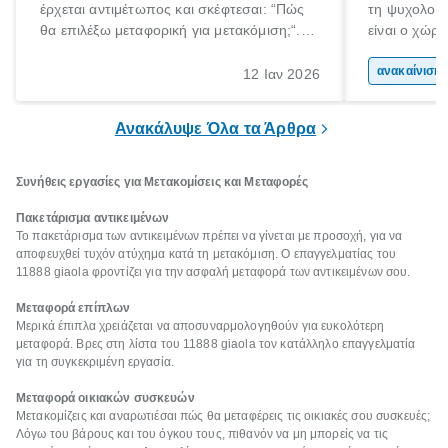
έρχεται αντιμέτωπος και σκέφτεσαι: “Πώς
τη ψυχολογί
θα επιλέξω μεταφορική για μετακόμιση;“.
είναι ο χώρ
Αλλά όλα καλά, παίρνεις βαθιές ανάσες και
50% του χρό
ξεκινάς τις απαραίτητες ετοιμασίες,
Επομένως, θ
ανακα
12 Ιαν 2026
πακετάρισμα, ξεσκαρτάρισμα και όλα αυτά
που νιώθεις 
τα ωραία.
ξεκουράζει.
Ανακάλυψε Όλα τα Άρθρα
Συνήθεις εργασίες για Μετακομίσεις και Μεταφορές
Πακετάρισμα αντικειμένων
Το πακετάρισμα των αντικειμένων πρέπει να γίνεται με προσοχή, για να
αποφευχθεί τυχόν ατύχημα κατά τη μετακόμιση. Ο επαγγελματίας του
11888 giaola φροντίζει για την ασφαλή μεταφορά των αντικειμένων σου.
Μεταφορά επίπλων
Μερικά έπιπλα χρειάζεται να αποσυναρμολογηθούν για ευκολότερη
μεταφορά. Βρες στη λίστα του 11888 giaola τον κατάλληλο επαγγελματία
για τη συγκεκριμένη εργασία.
Μεταφορά οικιακών συσκευών
Μετακομίζεις και αναρωτιέσαι πώς θα μεταφέρεις τις οικιακές σου συσκευές;
Λόγω του βάρους και του όγκου τους, πιθανόν να μη μπορείς να τις