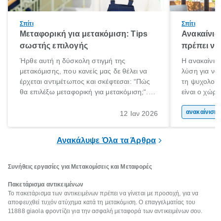
Σπίτι
Σπίτι
Μεταφορική για μετακόμιση: Tips
Ανακαίνισ
σωστής επιλογής
πρέπει να
Ήρθε αυτή η δύσκολη στιγμή της
Η ανακαίνιση
μετακόμισης, που κανείς μας δε θέλει να
λύση για να
έρχεται αντιμέτωπος και σκέφτεσαι: “Πώς
τη ψυχολογί
θα επιλέξω μεταφορική για μετακόμιση;“.
είναι ο χώρ
Αλλά όλα καλά, παίρνεις βαθιές ανάσες και
50% του χρό
ξεκινάς τις απαραίτητες ετοιμασίες,
Επομένως, θ
ανακα
12 Ιαν 2026
πακετάρισμα, ξεσκαρτάρισμα και όλα αυτά
που νιώθεις 
τα ωραία.
ξεκουράζει.
Ανακάλυψε Όλα τα Άρθρα
Συνήθεις εργασίες για Μετακομίσεις και Μεταφορές
Πακετάρισμα αντικειμένων
Το πακετάρισμα των αντικειμένων πρέπει να γίνεται με προσοχή, για να
αποφευχθεί τυχόν ατύχημα κατά τη μετακόμιση. Ο επαγγελματίας του
11888 giaola φροντίζει για την ασφαλή μεταφορά των αντικειμένων σου.