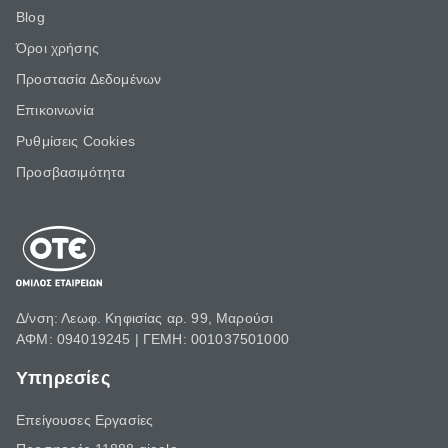
Blog
Όροι χρήσης
Προστασία Δεδομένων
Επικοινωνία
Ρυθμίσεις Cookies
Προσβασιμότητα
Δ/νση: Λεωφ. Κηφισίας αρ. 99, Μαρούσι
ΑΦΜ: 094019245 | ΓΕΜΗ: 001037501000
Υπηρεσίες
Επείγουσες Εργασίες