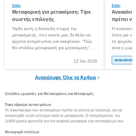
Σπίτι
Σπίτι
Μεταφορική για μετακόμιση: Tips
Ανακαίνισ
σωστής επιλογής
πρέπει να
Ήρθε αυτή η δύσκολη στιγμή της
Η ανακαίνιση
μετακόμισης, που κανείς μας δε θέλει να
λύση για να
έρχεται αντιμέτωπος και σκέφτεσαι: “Πώς
τη ψυχολογί
θα επιλέξω μεταφορική για μετακόμιση;“.
είναι ο χώρ
Αλλά όλα καλά, παίρνεις βαθιές ανάσες και
50% του χρό
ξεκινάς τις απαραίτητες ετοιμασίες,
Επομένως, θ
ανακα
12 Ιαν 2026
πακετάρισμα, ξεσκαρτάρισμα και όλα αυτά
που νιώθεις 
τα ωραία.
ξεκουράζει.
Ανακάλυψε Όλα τα Άρθρα
Συνήθεις εργασίες για Μετακομίσεις και Μεταφορές
Πακετάρισμα αντικειμένων
Το πακετάρισμα των αντικειμένων πρέπει να γίνεται με προσοχή, για να
αποφευχθεί τυχόν ατύχημα κατά τη μετακόμιση. Ο επαγγελματίας του
11888 giaola φροντίζει για την ασφαλή μεταφορά των αντικειμένων σου.
Μεταφορά επίπλων