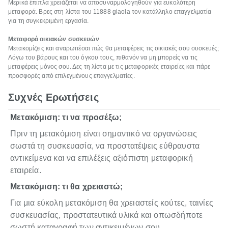
Μερικά έπιπλα χρειάζεται να αποσυναρμολογηθούν για ευκολότερη
μεταφορά. Βρες στη λίστα του 11888 giaola τον κατάλληλο επαγγελματία
για τη συγκεκριμένη εργασία.
Μεταφορά οικιακών συσκευών
Μετακομίζεις και αναρωτιέσαι πώς θα μεταφέρεις τις οικιακές σου συσκευές;
Λόγω του βάρους και του όγκου τους, πιθανόν να μη μπορείς να τις
μεταφέρεις μόνος σου. Δες τη λίστα με τις μεταφορικές εταιρείες και πάρε
προσφορές από επιλεγμένους επαγγελματίες.
Συχνές Ερωτήσεις
Μετακόμιση: τι να προσέξω;
Πριν τη μετακόμιση είναι σημαντικό να οργανώσεις
σωστά τη συσκευασία, να προστατέψεις εύθραυστα
αντικείμενα και να επιλέξεις αξιόπιστη μεταφορική
εταιρεία.
Μετακόμιση: τι θα χρειαστώ;
Για μια εύκολη μετακόμιση θα χρειαστείς κούτες, ταινίες
συσκευασίας, προστατευτικά υλικά και οπωσδήποτε
σωστή καταγραφή των αντικειμένων σου.