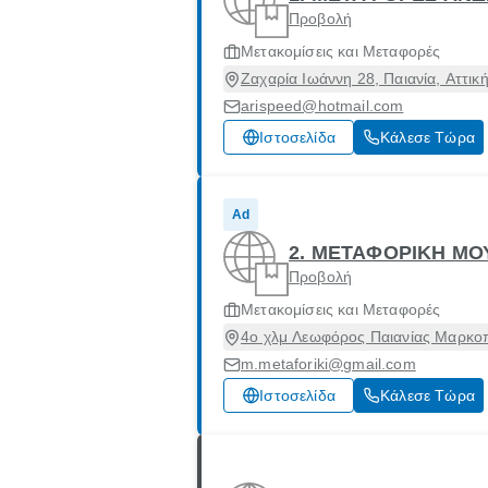
Προβολή
Μετακομίσεις και Μεταφορές
Ζαχαρία Ιωάννη 28, Παιανία, Αττικ
arispeed@hotmail.com
Ιστοσελίδα
Κάλεσε Τώρα
Ad
2. ΜΕΤΑΦΟΡΙΚΗ Μ
Προβολή
Μετακομίσεις και Μεταφορές
4ο χλμ Λεωφόρος Παιανίας Μαρκοπ
m.metaforiki@gmail.com
Ιστοσελίδα
Κάλεσε Τώρα