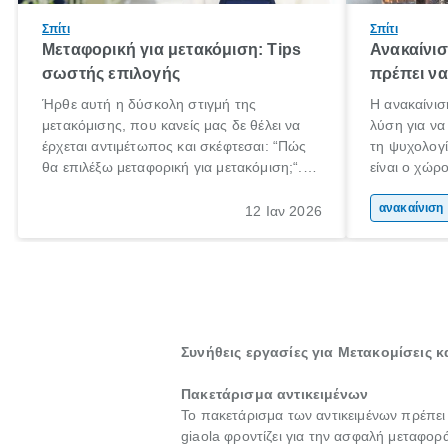
Σπίτι
Σπίτι
Μεταφορική για μετακόμιση: Tips
Ανακαίνισ
σωστής επιλογής
πρέπει να
Ήρθε αυτή η δύσκολη στιγμή της
Η ανακαίνισ
μετακόμισης, που κανείς μας δε θέλει να
λύση για να
έρχεται αντιμέτωπος και σκέφτεσαι: “Πώς
τη ψυχολογί
θα επιλέξω μεταφορική για μετακόμιση;“.
είναι ο χώρ
Αλλά όλα καλά, παίρνεις βαθιές ανάσες και
50% του χρ
ξεκινάς τις απαραίτητες ετοιμασίες,
Επομένως, θ
αν
12 Ιαν 2026
πακετάρισμα, ξεσκαρτάρισμα και όλα αυτά
που νιώθεις
τα ωραία.
ξεκουράζει.
Συνήθεις εργασίες για Μετακομίσεις 
Πακετάρισμα αντικειμένων
Το πακετάρισμα των αντικειμένων πρέπει
giaola φροντίζει για την ασφαλή μεταφορ