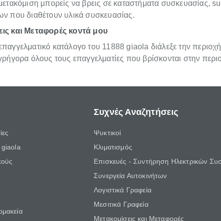
μετακόμιση μπορείς να βρεις σε καταστήματα συσκευασίας, su
ων που διαθέτουν υλικά συσκευασίας.
ις και Μεταφορές κοντά μου
παγγελματικό κατάλογο του 11888 giaola διάλεξε την περιοχή
 γρήγορα όλους τους επαγγελματίες που βρίσκονται στην περι
Συχνές Αναζητήσεις
ίες
Ψυκτικοί
giaola
Κλιματισμός
κούς
Επισκευές - Συντήρηση Ηλεκτρικών Συ
Συνεργεία Αυτοκινήτων
Λογιστικά Γραφεία
Μεσιτικά Γραφεία
ρμακεία
Μετακομίσεις και Μεταφορές