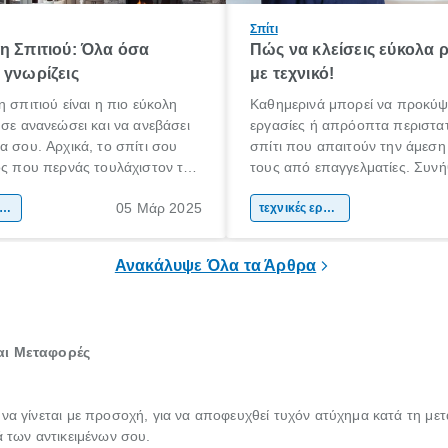
Σπίτι
η Σπιτιού: Όλα όσα
Πώς να κλείσεις εύκολα 
 γνωρίζεις
με τεχνικό!
η σπιτιού είναι η πιο εύκολη
Καθημερινά μπορεί να προκύψ
 σε ανανεώσει και να ανεβάσει
εργασίες ή απρόοπτα περιστατ
α σου. Αρχικά, το σπίτι σου
σπίτι που απαιτούν την άμεση
ος που περνάς τουλάχιστον το
τους από επαγγελματίες. Συνή
όνου σου καθημερινά.
βλάβες που ακόμη και αν προ
05 Μάρ 2025
α πρέπει να είναι ένας χώρος
ακαίνιση σπιτιού
να τις επιδιορθώσεις μόνος σου
τεχνικές εργασίες
 άνετα, σε εκφράζει και σε
περισσότερες φορές αντιλαμβά
πρέπει να εμπιστευτείς την ερ
Ανακάλυψε Όλα τα Άρθρα
έναν πιστοποιημένο τεχνικό.
και Μεταφορές
 να γίνεται με προσοχή, για να αποφευχθεί τυχόν ατύχημα κατά τη με
ά των αντικειμένων σου.