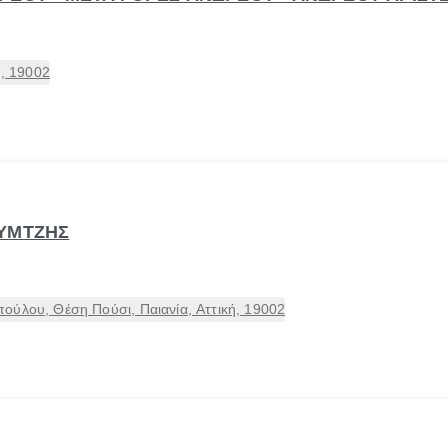
ή, 19002
ΟΥΜΤΖΗΣ
ούλου, Θέση Πούσι, Παιανία, Αττική, 19002