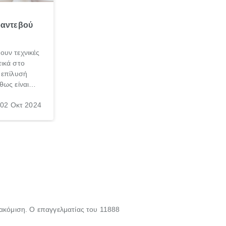
ραντεβού
ουν τεχνικές
ικά στο
 επίλυσή
θως είναι
σπαθήσεις
02 Οκτ 2024
, τις
νεσαι ότι
γασία σε
τακόμιση. Ο επαγγελματίας του 11888