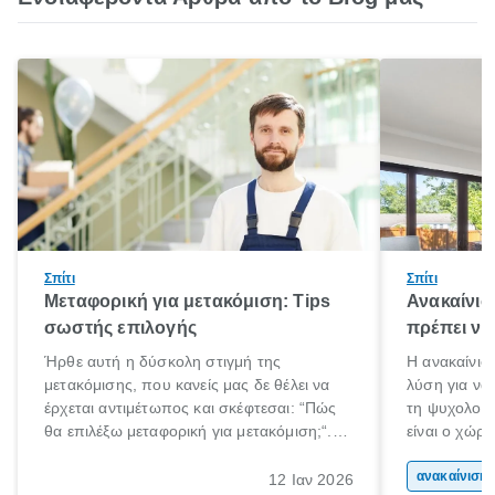
Σπίτι
Σπίτι
Μεταφορική για μετακόμιση: Tips
Ανακαίνισ
σωστής επιλογής
πρέπει να
Ήρθε αυτή η δύσκολη στιγμή της
Η ανακαίνιση
μετακόμισης, που κανείς μας δε θέλει να
λύση για να
έρχεται αντιμέτωπος και σκέφτεσαι: “Πώς
τη ψυχολογί
θα επιλέξω μεταφορική για μετακόμιση;“.
είναι ο χώρ
Αλλά όλα καλά, παίρνεις βαθιές ανάσες και
50% του χρό
ξεκινάς τις απαραίτητες ετοιμασίες,
Επομένως, θ
ανακα
12 Ιαν 2026