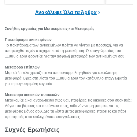
πακετάρισμα, ξεσκαρτάρισμα και όλα αυτά
που νιώθεις 
τα ωραία.
ξεκουράζει.
Ανακάλυψε Όλα τα Άρθρα
Συνήθεις εργασίες για Μετακομίσεις και Μεταφορές
Πακετάρισμα αντικειμένων
Το πακετάρισμα των αντικειμένων πρέπει να γίνεται με προσοχή, για να
αποφευχθεί τυχόν ατύχημα κατά τη μετακόμιση. Ο επαγγελματίας του
11888 giaola φροντίζει για την ασφαλή μεταφορά των αντικειμένων σου.
Μεταφορά επίπλων
Μερικά έπιπλα χρειάζεται να αποσυναρμολογηθούν για ευκολότερη
μεταφορά. Βρες στη λίστα του 11888 giaola τον κατάλληλο επαγγελματία
για τη συγκεκριμένη εργασία.
Μεταφορά οικιακών συσκευών
Μετακομίζεις και αναρωτιέσαι πώς θα μεταφέρεις τις οικιακές σου συσκευές;
Λόγω του βάρους και του όγκου τους, πιθανόν να μη μπορείς να τις
μεταφέρεις μόνος σου. Δες τη λίστα με τις μεταφορικές εταιρείες και πάρε
προσφορές από επιλεγμένους επαγγελματίες.
Συχνές Ερωτήσεις