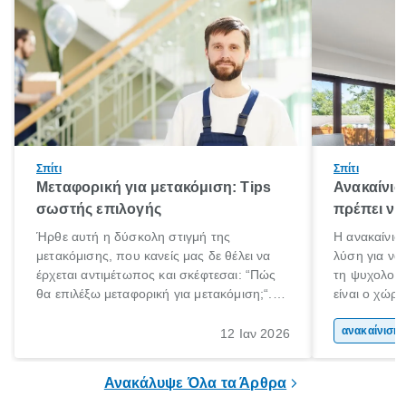
Σπίτι
Σπίτι
Μεταφορική για μετακόμιση: Tips
Ανακαίνισ
σωστής επιλογής
πρέπει να
Ήρθε αυτή η δύσκολη στιγμή της
Η ανακαίνιση
μετακόμισης, που κανείς μας δε θέλει να
λύση για να
έρχεται αντιμέτωπος και σκέφτεσαι: “Πώς
τη ψυχολογί
θα επιλέξω μεταφορική για μετακόμιση;“.
είναι ο χώρ
Αλλά όλα καλά, παίρνεις βαθιές ανάσες και
50% του χρό
ξεκινάς τις απαραίτητες ετοιμασίες,
Επομένως, θ
ανακα
12 Ιαν 2026
πακετάρισμα, ξεσκαρτάρισμα και όλα αυτά
που νιώθεις 
τα ωραία.
ξεκουράζει.
Ανακάλυψε Όλα τα Άρθρα