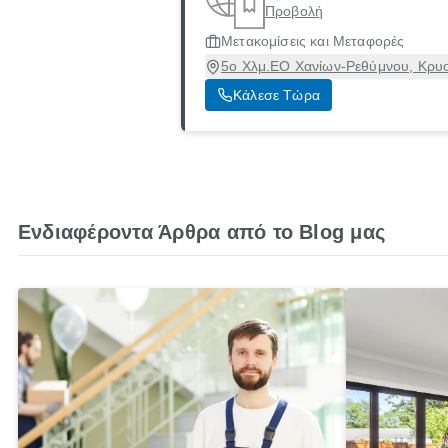
Προβολή
Μετακομίσεις και Μεταφορές
5ο Χλμ.ΕΟ Χανίων-Ρεθύμνου, Κρυο
Κάλεσε Τώρα
Ενδιαφέροντα Άρθρα από το Blog μας