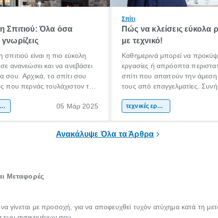
Σπίτι
η Σπιτιού: Όλα όσα
Πώς να κλείσεις εύκολα 
 γνωρίζεις
με τεχνικό!
η σπιτιού είναι η πιο εύκολη
Καθημερινά μπορεί να προκύψ
 σε ανανεώσει και να ανεβάσει
εργασίες ή απρόοπτα περιστατ
α σου. Αρχικά, το σπίτι σου
σπίτι που απαιτούν την άμεση
ος που περνάς τουλάχιστον το
τους από επαγγελματίες. Συνή
όνου σου καθημερινά.
βλάβες που ακόμη και αν προ
05 Μάρ 2025
α πρέπει να είναι ένας χώρος
ακαίνιση σπιτιού
να τις επιδιορθώσεις μόνος σου
τεχνικές εργασίες
 άνετα, σε εκφράζει και σε
περισσότερες φορές αντιλαμβά
πρέπει να εμπιστευτείς την ερ
Ανακάλυψε Όλα τα Άρθρα
έναν πιστοποιημένο τεχνικό.
και Μεταφορές
 να γίνεται με προσοχή, για να αποφευχθεί τυχόν ατύχημα κατά τη με
ά των αντικειμένων σου.