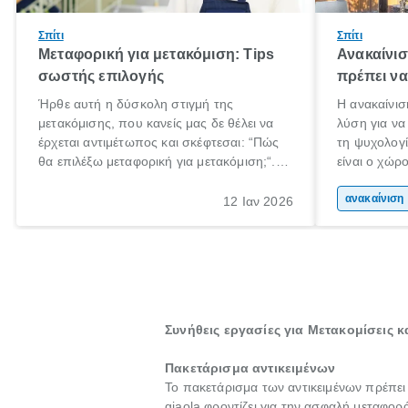
Σπίτι
Σπίτι
Μεταφορική για μετακόμιση: Tips
Ανακαίνισ
σωστής επιλογής
πρέπει να
Ήρθε αυτή η δύσκολη στιγμή της
Η ανακαίνισ
μετακόμισης, που κανείς μας δε θέλει να
λύση για να
έρχεται αντιμέτωπος και σκέφτεσαι: “Πώς
τη ψυχολογί
θα επιλέξω μεταφορική για μετακόμιση;“.
είναι ο χώρ
Αλλά όλα καλά, παίρνεις βαθιές ανάσες και
50% του χρ
ξεκινάς τις απαραίτητες ετοιμασίες,
Επομένως, θ
αν
12 Ιαν 2026
πακετάρισμα, ξεσκαρτάρισμα και όλα αυτά
που νιώθεις
τα ωραία.
ξεκουράζει.
Συνήθεις εργασίες για Μετακομίσεις 
Πακετάρισμα αντικειμένων
Το πακετάρισμα των αντικειμένων πρέπει
giaola φροντίζει για την ασφαλή μεταφορ