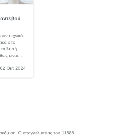
ραντεβού
ουν τεχνικές
ικά στο
 επίλυσή
θως είναι
σπαθήσεις
02 Οκτ 2024
, τις
νεσαι ότι
γασία σε
τακόμιση. Ο επαγγελματίας του 11888