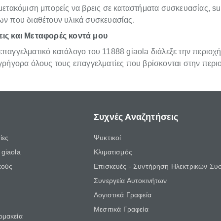
μετακόμιση μπορείς να βρεις σε καταστήματα συσκευασίας, su
ων που διαθέτουν υλικά συσκευασίας.
ις και Μεταφορές κοντά μου
παγγελματικό κατάλογο του 11888 giaola διάλεξε την περιοχή
 γρήγορα όλους τους επαγγελματίες που βρίσκονται στην περι
Συχνές Αναζητήσεις
ίες
Ψυκτικοί
giaola
Κλιματισμός
κούς
Επισκευές - Συντήρηση Ηλεκτρικών Συ
Συνεργεία Αυτοκινήτων
Λογιστικά Γραφεία
Μεσιτικά Γραφεία
ρμακεία