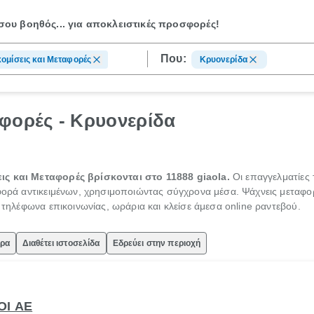
ου βοηθός...
για αποκλειστικές προσφορές!
Που:
ομίσεις και Μεταφορές
Κρυονερίδα
φορές - Κρυονερίδα
ις και Μεταφορές βρίσκονται στο 11888 giaola.
Οι επαγγελματίες
αφορά αντικειμένων, χρησιμοποιώντας σύγχρονα μέσα. Ψάχνεις μεταφορ
ς τηλέφωνα επικοινωνίας, ωράρια και κλείσε άμεσα online ραντεβού.
ώρα
Διαθέτει ιστοσελίδα
Εδρεύει στην περιοχή
ΟΙ ΑΕ