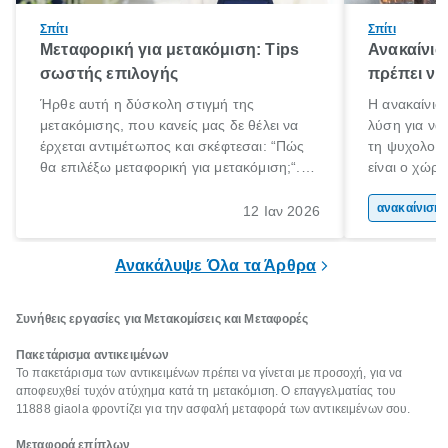
Σπίτι
Σπίτι
Μεταφορική για μετακόμιση: Tips
Ανακαίνισ
σωστής επιλογής
πρέπει να
Ήρθε αυτή η δύσκολη στιγμή της
Η ανακαίνιση
μετακόμισης, που κανείς μας δε θέλει να
λύση για να
έρχεται αντιμέτωπος και σκέφτεσαι: “Πώς
τη ψυχολογί
θα επιλέξω μεταφορική για μετακόμιση;“.
είναι ο χώρ
Αλλά όλα καλά, παίρνεις βαθιές ανάσες και
50% του χρό
ξεκινάς τις απαραίτητες ετοιμασίες,
Επομένως, θ
ανακα
12 Ιαν 2026
πακετάρισμα, ξεσκαρτάρισμα και όλα αυτά
που νιώθεις 
τα ωραία.
ξεκουράζει.
Ανακάλυψε Όλα τα Άρθρα
Συνήθεις εργασίες για Μετακομίσεις και Μεταφορές
Πακετάρισμα αντικειμένων
Το πακετάρισμα των αντικειμένων πρέπει να γίνεται με προσοχή, για να
αποφευχθεί τυχόν ατύχημα κατά τη μετακόμιση. Ο επαγγελματίας του
11888 giaola φροντίζει για την ασφαλή μεταφορά των αντικειμένων σου.
Μεταφορά επίπλων