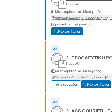
Προβολή
Μετακομίσεις και Μεταφορές
Ψυχάρη Ιωάννη 1, Ρόδος [Δήμος],
posantzisch@gmail.com
Κάλεσε Τώρα
Ad
2. ΠΡΟΟΔΕΥΤΙΚΗ ΡΟ
Προβολή
Μετακομίσεις και Μεταφορές
2ο χλμ Ρόδου - Λίνδου, Ρόδος [Δή
Ιστοσελίδα
Κάλεσε Τώρα
Ad
3. ACS COURIER - 