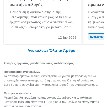
σωστής επιλογής
πρέπει να
Ήρθε αυτή η δύσκολη στιγμή της
Η ανακαίνιση
μετακόμισης, που κανείς μας δε θέλει να
λύση για να
έρχεται αντιμέτωπος και σκέφτεσαι: “Πώς
τη ψυχολογί
θα επιλέξω μεταφορική για μετακόμιση;“.
είναι ο χώρ
Αλλά όλα καλά, παίρνεις βαθιές ανάσες και
50% του χρό
ξεκινάς τις απαραίτητες ετοιμασίες,
Επομένως, θ
ανακα
12 Ιαν 2026
πακετάρισμα, ξεσκαρτάρισμα και όλα αυτά
που νιώθεις 
τα ωραία.
ξεκουράζει.
Ανακάλυψε Όλα τα Άρθρα
Συνήθεις εργασίες για Μετακομίσεις και Μεταφορές
Πακετάρισμα αντικειμένων
Το πακετάρισμα των αντικειμένων πρέπει να γίνεται με προσοχή, για να
αποφευχθεί τυχόν ατύχημα κατά τη μετακόμιση. Ο επαγγελματίας του
11888 giaola φροντίζει για την ασφαλή μεταφορά των αντικειμένων σου.
Μεταφορά επίπλων
Μερικά έπιπλα χρειάζεται να αποσυναρμολογηθούν για ευκολότερη
μεταφορά. Βρες στη λίστα του 11888 giaola τον κατάλληλο επαγγελματία
για τη συγκεκριμένη εργασία.