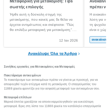
Μεταφορική για μετακόμιση: Tips
Ανακαίνισ
σωστής επιλογής
πρέπει να
Ήρθε αυτή η δύσκολη στιγμή της
Η ανακαίνιση
μετακόμισης, που κανείς μας δε θέλει να
λύση για να
έρχεται αντιμέτωπος και σκέφτεσαι: “Πώς
τη ψυχολογί
θα επιλέξω μεταφορική για μετακόμιση;“.
είναι ο χώρ
Αλλά όλα καλά, παίρνεις βαθιές ανάσες και
50% του χρό
ξεκινάς τις απαραίτητες ετοιμασίες,
Επομένως, θ
ανακα
12 Ιαν 2026
πακετάρισμα, ξεσκαρτάρισμα και όλα αυτά
που νιώθεις 
τα ωραία.
ξεκουράζει.
Ανακάλυψε Όλα τα Άρθρα
Συνήθεις εργασίες για Μετακομίσεις και Μεταφορές
Πακετάρισμα αντικειμένων
Το πακετάρισμα των αντικειμένων πρέπει να γίνεται με προσοχή, για να
αποφευχθεί τυχόν ατύχημα κατά τη μετακόμιση. Ο επαγγελματίας του
11888 giaola φροντίζει για την ασφαλή μεταφορά των αντικειμένων σου.
Μεταφορά επίπλων
Μερικά έπιπλα χρειάζεται να αποσυναρμολογηθούν για ευκολότερη
μεταφορά. Βρες στη λίστα του 11888 giaola τον κατάλληλο επαγγελματία