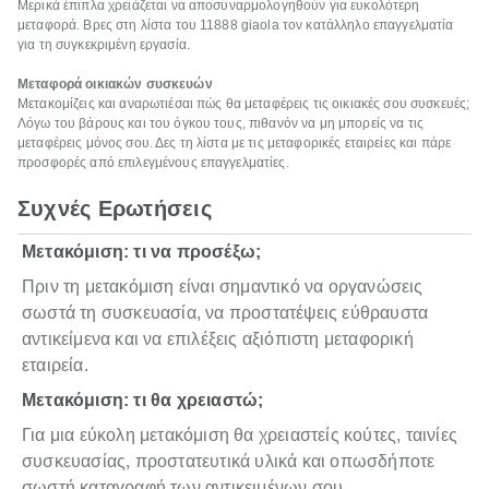
Μερικά έπιπλα χρειάζεται να αποσυναρμολογηθούν για ευκολότερη
μεταφορά. Βρες στη λίστα του 11888 giaola τον κατάλληλο επαγγελματία
για τη συγκεκριμένη εργασία.
Μεταφορά οικιακών συσκευών
Μετακομίζεις και αναρωτιέσαι πώς θα μεταφέρεις τις οικιακές σου συσκευές;
Λόγω του βάρους και του όγκου τους, πιθανόν να μη μπορείς να τις
μεταφέρεις μόνος σου. Δες τη λίστα με τις μεταφορικές εταιρείες και πάρε
προσφορές από επιλεγμένους επαγγελματίες.
Συχνές Ερωτήσεις
Μετακόμιση: τι να προσέξω;
Πριν τη μετακόμιση είναι σημαντικό να οργανώσεις
σωστά τη συσκευασία, να προστατέψεις εύθραυστα
αντικείμενα και να επιλέξεις αξιόπιστη μεταφορική
εταιρεία.
Μετακόμιση: τι θα χρειαστώ;
Για μια εύκολη μετακόμιση θα χρειαστείς κούτες, ταινίες
συσκευασίας, προστατευτικά υλικά και οπωσδήποτε
σωστή καταγραφή των αντικειμένων σου.