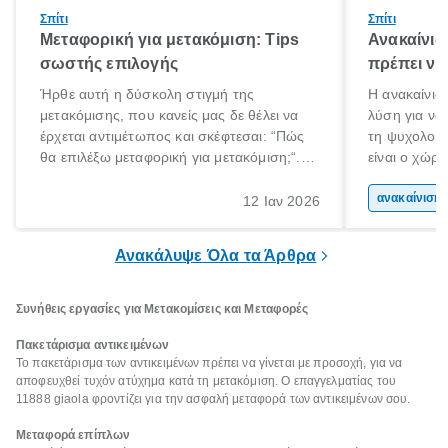
Σπίτι
Σπίτι
Μεταφορική για μετακόμιση: Tips
Ανακαίνισ
σωστής επιλογής
πρέπει να
Ήρθε αυτή η δύσκολη στιγμή της
Η ανακαίνιση
μετακόμισης, που κανείς μας δε θέλει να
λύση για να
έρχεται αντιμέτωπος και σκέφτεσαι: “Πώς
τη ψυχολογί
θα επιλέξω μεταφορική για μετακόμιση;“.
είναι ο χώρ
Αλλά όλα καλά, παίρνεις βαθιές ανάσες και
50% του χρό
ξεκινάς τις απαραίτητες ετοιμασίες,
Επομένως, θ
ανακα
12 Ιαν 2026
πακετάρισμα, ξεσκαρτάρισμα και όλα αυτά
που νιώθεις 
τα ωραία.
ξεκουράζει.
Ανακάλυψε Όλα τα Άρθρα
Συνήθεις εργασίες για Μετακομίσεις και Μεταφορές
Πακετάρισμα αντικειμένων
Το πακετάρισμα των αντικειμένων πρέπει να γίνεται με προσοχή, για να
αποφευχθεί τυχόν ατύχημα κατά τη μετακόμιση. Ο επαγγελματίας του
11888 giaola φροντίζει για την ασφαλή μεταφορά των αντικειμένων σου.
Μεταφορά επίπλων