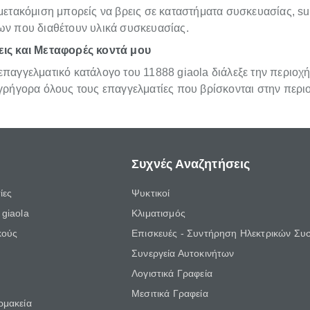
μετακόμιση μπορείς να βρεις σε καταστήματα συσκευασίας, su
ων που διαθέτουν υλικά συσκευασίας.
ις και Μεταφορές κοντά μου
παγγελματικό κατάλογο του 11888 giaola διάλεξε την περιοχή
 γρήγορα όλους τους επαγγελματίες που βρίσκονται στην περι
Συχνές Αναζητήσεις
ίες
Ψυκτικοί
giaola
Κλιματισμός
κούς
Επισκευές - Συντήρηση Ηλεκτρικών Συ
Συνεργεία Αυτοκινήτων
Λογιστικά Γραφεία
Μεσιτικά Γραφεία
ρμακεία