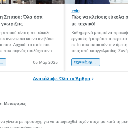
Σπίτι
η Σπιτιού: Όλα όσα
Πώς να κλείσεις εύκολα 
 γνωρίζεις
με τεχνικό!
η σπιτιού είναι η πιο εύκολη
Καθημερινά μπορεί να προκύψ
 σε ανανεώσει και να ανεβάσει
εργασίες ή απρόοπτα περιστατ
α σου. Αρχικά, το σπίτι σου
σπίτι που απαιτούν την άμεση
ος που περνάς τουλάχιστον το
τους από επαγγελματίες. Συνή
όνου σου καθημερινά.
βλάβες που ακόμη και αν προ
05 Μάρ 2025
α πρέπει να είναι ένας χώρος
ακαίνιση σπιτιού
να τις επιδιορθώσεις μόνος σου
τεχνικές εργασίες
 άνετα, σε εκφράζει και σε
περισσότερες φορές αντιλαμβά
πρέπει να εμπιστευτείς την ερ
Ανακάλυψε Όλα τα Άρθρα
έναν πιστοποιημένο τεχνικό.
και Μεταφορές
 να γίνεται με προσοχή, για να αποφευχθεί τυχόν ατύχημα κατά τη με
ά των αντικειμένων σου.