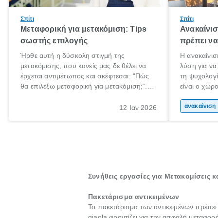
Σπίτι
Σπίτι
Μεταφορική για μετακόμιση: Tips
Ανακαίνισ
σωστής επιλογής
πρέπει να
Ήρθε αυτή η δύσκολη στιγμή της
Η ανακαίνισ
μετακόμισης, που κανείς μας δε θέλει να
λύση για να
έρχεται αντιμέτωπος και σκέφτεσαι: “Πώς
τη ψυχολογί
θα επιλέξω μεταφορική για μετακόμιση;“.
είναι ο χώρ
Αλλά όλα καλά, παίρνεις βαθιές ανάσες και
50% του χρ
ξεκινάς τις απαραίτητες ετοιμασίες,
Επομένως, θ
αν
12 Ιαν 2026
πακετάρισμα, ξεσκαρτάρισμα και όλα αυτά
που νιώθεις
τα ωραία.
ξεκουράζει.
Συνήθεις εργασίες για Μετακομίσεις 
Πακετάρισμα αντικειμένων
Το πακετάρισμα των αντικειμένων πρέπει
giaola φροντίζει για την ασφαλή μεταφορ