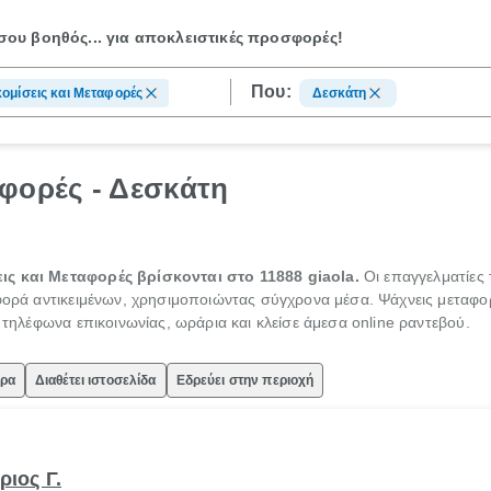
ου βοηθός...
για αποκλειστικές προσφορές!
Που:
ομίσεις και Μεταφορές
Δεσκάτη
φορές - Δεσκάτη
ις και Μεταφορές βρίσκονται στο 11888 giaola.
Οι επαγγελματίες
αφορά αντικειμένων, χρησιμοποιώντας σύγχρονα μέσα. Ψάχνεις μεταφορ
ς τηλέφωνα επικοινωνίας, ωράρια και κλείσε άμεσα online ραντεβού.
ώρα
Διαθέτει ιστοσελίδα
Εδρεύει στην περιοχή
ιος Γ.