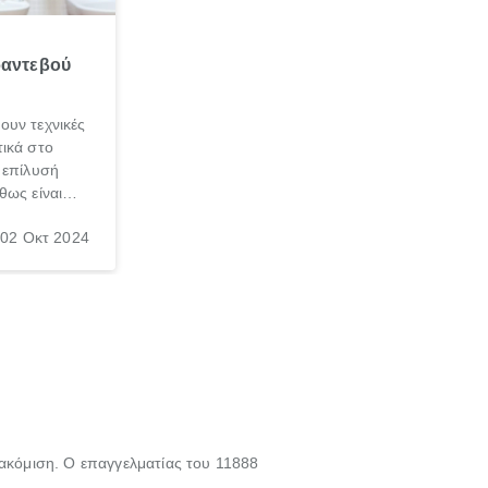
ραντεβού
ουν τεχνικές
ικά στο
 επίλυσή
θως είναι
σπαθήσεις
02 Οκτ 2024
, τις
νεσαι ότι
γασία σε
τακόμιση. Ο επαγγελματίας του 11888