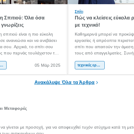
Σπίτι
η Σπιτιού: Όλα όσα
Πώς να κλείσεις εύκολα 
 γνωρίζεις
με τεχνικό!
η σπιτιού είναι η πιο εύκολη
Καθημερινά μπορεί να προκύψ
 σε ανανεώσει και να ανεβάσει
εργασίες ή απρόοπτα περιστατ
α σου. Αρχικά, το σπίτι σου
σπίτι που απαιτούν την άμεση
ος που περνάς τουλάχιστον το
τους από επαγγελματίες. Συνή
όνου σου καθημερινά.
βλάβες που ακόμη και αν προ
05 Μάρ 2025
α πρέπει να είναι ένας χώρος
ακαίνιση σπιτιού
να τις επιδιορθώσεις μόνος σου
τεχνικές εργασίες
 άνετα, σε εκφράζει και σε
περισσότερες φορές αντιλαμβά
πρέπει να εμπιστευτείς την ερ
Ανακάλυψε Όλα τα Άρθρα
έναν πιστοποιημένο τεχνικό.
και Μεταφορές
 να γίνεται με προσοχή, για να αποφευχθεί τυχόν ατύχημα κατά τη με
ά των αντικειμένων σου.