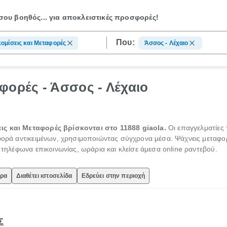
ου βοηθός...
για αποκλειστικές προσφορές!
Που:
ομίσεις και Μεταφορές
Άσσος - Λέχαιο
φορές - Άσσος - Λέχαιο
ις και Μεταφορές βρίσκονται στο 11888 giaola.
Οι επαγγελματίες
αφορά αντικειμένων, χρησιμοποιώντας σύγχρονα μέσα. Ψάχνεις μεταφορ
ς τηλέφωνα επικοινωνίας, ωράρια και κλείσε άμεσα online ραντεβού.
ώρα
Διαθέτει ιστοσελίδα
Εδρεύει στην περιοχή
Σ