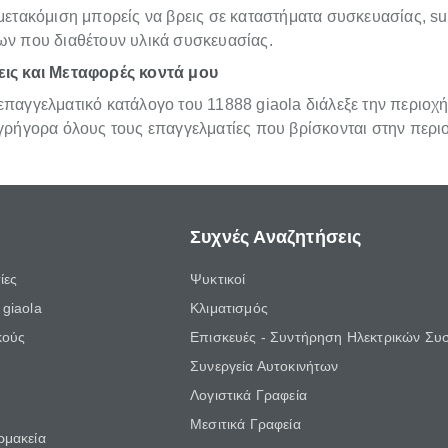
μετακόμιση μπορείς να βρεις σε καταστήματα συσκευασίας, su
ων που διαθέτουν υλικά συσκευασίας.
ις και Μεταφορές κοντά μου
παγγελματικό κατάλογο του 11888 giaola διάλεξε την περιοχή
 γρήγορα όλους τους επαγγελματίες που βρίσκονται στην περι
Συχνές Αναζητήσεις
ίες
Ψυκτικοί
giaola
Κλιματισμός
κούς
Επισκευές - Συντήρηση Ηλεκτρικών Συ
Συνεργεία Αυτοκινήτων
Λογιστικά Γραφεία
Μεσιτικά Γραφεία
ρμακεία