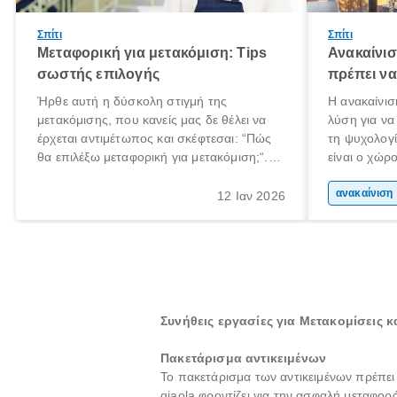
Σπίτι
Σπίτι
Μεταφορική για μετακόμιση: Tips
Ανακαίνισ
σωστής επιλογής
πρέπει να
Ήρθε αυτή η δύσκολη στιγμή της
Η ανακαίνισ
μετακόμισης, που κανείς μας δε θέλει να
λύση για να
έρχεται αντιμέτωπος και σκέφτεσαι: “Πώς
τη ψυχολογί
θα επιλέξω μεταφορική για μετακόμιση;“.
είναι ο χώρ
Αλλά όλα καλά, παίρνεις βαθιές ανάσες και
50% του χρ
ξεκινάς τις απαραίτητες ετοιμασίες,
Επομένως, θ
αν
12 Ιαν 2026
πακετάρισμα, ξεσκαρτάρισμα και όλα αυτά
που νιώθεις
τα ωραία.
ξεκουράζει.
Συνήθεις εργασίες για Μετακομίσεις 
Πακετάρισμα αντικειμένων
Το πακετάρισμα των αντικειμένων πρέπει
giaola φροντίζει για την ασφαλή μεταφορ