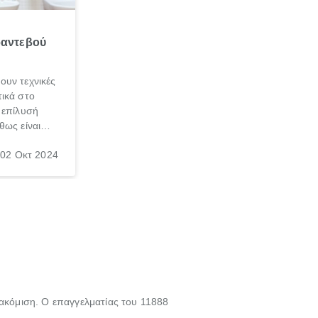
ραντεβού
ουν τεχνικές
ικά στο
 επίλυσή
θως είναι
σπαθήσεις
02 Οκτ 2024
, τις
νεσαι ότι
γασία σε
τακόμιση. Ο επαγγελματίας του 11888