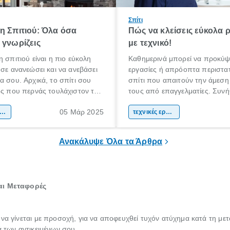
Σπίτι
η Σπιτιού: Όλα όσα
Πώς να κλείσεις εύκολα 
 γνωρίζεις
με τεχνικό!
η σπιτιού είναι η πιο εύκολη
Καθημερινά μπορεί να προκύψ
 σε ανανεώσει και να ανεβάσει
εργασίες ή απρόοπτα περιστατ
α σου. Αρχικά, το σπίτι σου
σπίτι που απαιτούν την άμεση
ος που περνάς τουλάχιστον το
τους από επαγγελματίες. Συνή
όνου σου καθημερινά.
βλάβες που ακόμη και αν προ
05 Μάρ 2025
α πρέπει να είναι ένας χώρος
ακαίνιση σπιτιού
να τις επιδιορθώσεις μόνος σου
τεχνικές εργασίες
 άνετα, σε εκφράζει και σε
περισσότερες φορές αντιλαμβά
πρέπει να εμπιστευτείς την ερ
Ανακάλυψε Όλα τα Άρθρα
έναν πιστοποιημένο τεχνικό.
και Μεταφορές
 να γίνεται με προσοχή, για να αποφευχθεί τυχόν ατύχημα κατά τη με
ά των αντικειμένων σου.