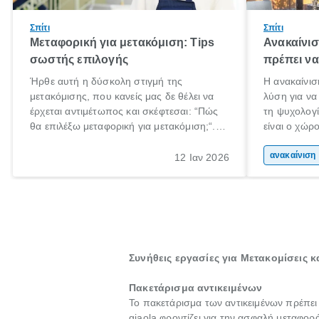
Σπίτι
Σπίτι
Μεταφορική για μετακόμιση: Tips
Ανακαίνισ
σωστής επιλογής
πρέπει να
Ήρθε αυτή η δύσκολη στιγμή της
Η ανακαίνισ
μετακόμισης, που κανείς μας δε θέλει να
λύση για να
έρχεται αντιμέτωπος και σκέφτεσαι: “Πώς
τη ψυχολογί
θα επιλέξω μεταφορική για μετακόμιση;“.
είναι ο χώρ
Αλλά όλα καλά, παίρνεις βαθιές ανάσες και
50% του χρ
ξεκινάς τις απαραίτητες ετοιμασίες,
Επομένως, θ
αν
12 Ιαν 2026
πακετάρισμα, ξεσκαρτάρισμα και όλα αυτά
που νιώθεις
τα ωραία.
ξεκουράζει.
Συνήθεις εργασίες για Μετακομίσεις 
Πακετάρισμα αντικειμένων
Το πακετάρισμα των αντικειμένων πρέπει
giaola φροντίζει για την ασφαλή μεταφορ