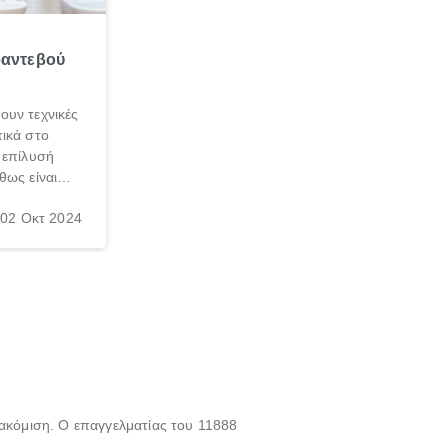
ραντεβού
ουν τεχνικές
ικά στο
 επίλυσή
θως είναι
σπαθήσεις
02 Οκτ 2024
, τις
νεσαι ότι
γασία σε
τακόμιση. Ο επαγγελματίας του 11888