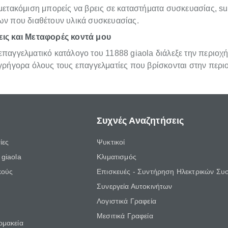
μετακόμιση μπορείς να βρεις σε καταστήματα συσκευασίας, su
ων που διαθέτουν υλικά συσκευασίας.
ις και Μεταφορές κοντά μου
παγγελματικό κατάλογο του 11888 giaola διάλεξε την περιοχή
 γρήγορα όλους τους επαγγελματίες που βρίσκονται στην περι
Συχνές Αναζητήσεις
ίες
Ψυκτικοί
giaola
Κλιματισμός
κούς
Επισκευές - Συντήρηση Ηλεκτρικών Συ
Συνεργεία Αυτοκινήτων
Λογιστικά Γραφεία
Μεσιτικά Γραφεία
ρμακεία