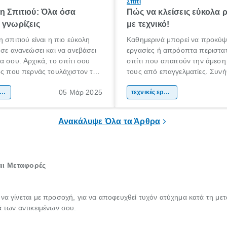
Σπίτι
η Σπιτιού: Όλα όσα
Πώς να κλείσεις εύκολα 
 γνωρίζεις
με τεχνικό!
η σπιτιού είναι η πιο εύκολη
Καθημερινά μπορεί να προκύψ
 σε ανανεώσει και να ανεβάσει
εργασίες ή απρόοπτα περιστατ
α σου. Αρχικά, το σπίτι σου
σπίτι που απαιτούν την άμεση
ος που περνάς τουλάχιστον το
τους από επαγγελματίες. Συνή
όνου σου καθημερινά.
βλάβες που ακόμη και αν προ
05 Μάρ 2025
α πρέπει να είναι ένας χώρος
ακαίνιση σπιτιού
να τις επιδιορθώσεις μόνος σου
τεχνικές εργασίες
 άνετα, σε εκφράζει και σε
περισσότερες φορές αντιλαμβά
πρέπει να εμπιστευτείς την ερ
Ανακάλυψε Όλα τα Άρθρα
έναν πιστοποιημένο τεχνικό.
και Μεταφορές
 να γίνεται με προσοχή, για να αποφευχθεί τυχόν ατύχημα κατά τη με
ά των αντικειμένων σου.