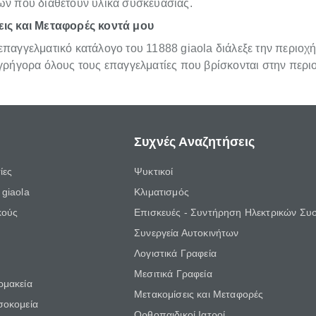
ων που διαθέτουν υλικά συσκευασίας.
ις και Μεταφορές κοντά μου
παγγελματικό κατάλογο του 11888 giaola διάλεξε την περιοχή
 γρήγορα όλους τους επαγγελματίες που βρίσκονται στην περι
Συχνές Αναζητήσεις
ίες
Ψυκτικοί
giaola
Κλιματισμός
κούς
Επισκευές - Συντήρηση Ηλεκτρικών Συ
Συνεργεία Αυτοκινήτων
Λογιστικά Γραφεία
Μεσιτικά Γραφεία
ρμακεία
Μετακομίσεις και Μεταφορές
σοκομεία
Ορθοπαιδικοί Ιατροί