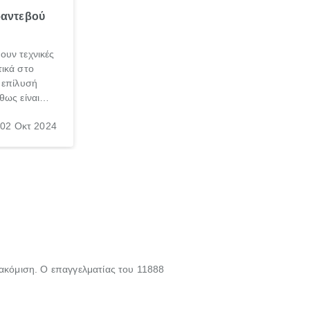
ραντεβού
ουν τεχνικές
ικά στο
 επίλυσή
θως είναι
σπαθήσεις
02 Οκτ 2024
, τις
νεσαι ότι
γασία σε
τακόμιση. Ο επαγγελματίας του 11888