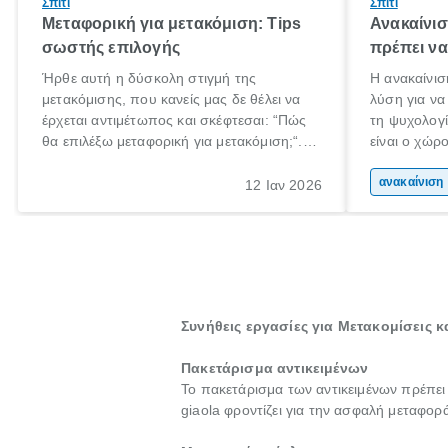
Σπίτι
Σπίτι
Μεταφορική για μετακόμιση: Tips
Ανακαίνισ
σωστής επιλογής
πρέπει να
Ήρθε αυτή η δύσκολη στιγμή της
Η ανακαίνισ
μετακόμισης, που κανείς μας δε θέλει να
λύση για να
έρχεται αντιμέτωπος και σκέφτεσαι: “Πώς
τη ψυχολογί
θα επιλέξω μεταφορική για μετακόμιση;“.
είναι ο χώρ
Αλλά όλα καλά, παίρνεις βαθιές ανάσες και
50% του χρ
ξεκινάς τις απαραίτητες ετοιμασίες,
Επομένως, θ
αν
12 Ιαν 2026
πακετάρισμα, ξεσκαρτάρισμα και όλα αυτά
που νιώθεις
τα ωραία.
ξεκουράζει.
Συνήθεις εργασίες για Μετακομίσεις 
Πακετάρισμα αντικειμένων
Το πακετάρισμα των αντικειμένων πρέπει
giaola φροντίζει για την ασφαλή μεταφορ