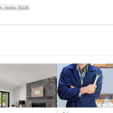
η, Λέσβος, 81105