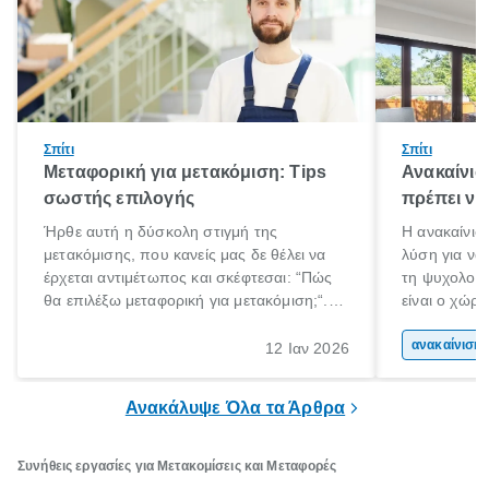
Σπίτι
Σπίτι
Μεταφορική για μετακόμιση: Tips
Ανακαίνισ
σωστής επιλογής
πρέπει να
Ήρθε αυτή η δύσκολη στιγμή της
Η ανακαίνιση
μετακόμισης, που κανείς μας δε θέλει να
λύση για να
έρχεται αντιμέτωπος και σκέφτεσαι: “Πώς
τη ψυχολογί
θα επιλέξω μεταφορική για μετακόμιση;“.
είναι ο χώρ
Αλλά όλα καλά, παίρνεις βαθιές ανάσες και
50% του χρό
ξεκινάς τις απαραίτητες ετοιμασίες,
Επομένως, θ
ανακα
12 Ιαν 2026
πακετάρισμα, ξεσκαρτάρισμα και όλα αυτά
που νιώθεις 
τα ωραία.
ξεκουράζει.
Ανακάλυψε Όλα τα Άρθρα
Συνήθεις εργασίες για Μετακομίσεις και Μεταφορές