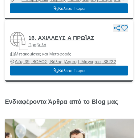
38500
Κάλεσε Τώρα
16. ΑΧΙΛΛΕΥΣ Α ΠΡΩΪΑΣ
Προβολή
Μετακομίσεις και Μεταφορές
Διός 39, ΒΟΛΟΣ, Βόλος [Δήμος], Μαγνησία, 38222
Κάλεσε Τώρα
Ενδιαφέροντα Άρθρα από το Blog μας