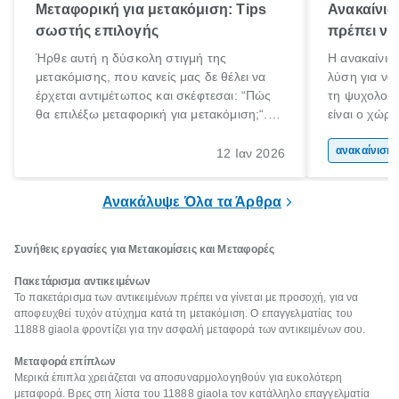
Μεταφορική για μετακόμιση: Tips
Ανακαίνισ
σωστής επιλογής
πρέπει να
Ήρθε αυτή η δύσκολη στιγμή της
Η ανακαίνιση
μετακόμισης, που κανείς μας δε θέλει να
λύση για να
έρχεται αντιμέτωπος και σκέφτεσαι: “Πώς
τη ψυχολογί
θα επιλέξω μεταφορική για μετακόμιση;“.
είναι ο χώρ
Αλλά όλα καλά, παίρνεις βαθιές ανάσες και
50% του χρό
ξεκινάς τις απαραίτητες ετοιμασίες,
Επομένως, θ
ανακα
12 Ιαν 2026
πακετάρισμα, ξεσκαρτάρισμα και όλα αυτά
που νιώθεις 
τα ωραία.
ξεκουράζει.
Ανακάλυψε Όλα τα Άρθρα
Συνήθεις εργασίες για Μετακομίσεις και Μεταφορές
Πακετάρισμα αντικειμένων
Το πακετάρισμα των αντικειμένων πρέπει να γίνεται με προσοχή, για να
αποφευχθεί τυχόν ατύχημα κατά τη μετακόμιση. Ο επαγγελματίας του
11888 giaola φροντίζει για την ασφαλή μεταφορά των αντικειμένων σου.
Μεταφορά επίπλων
Μερικά έπιπλα χρειάζεται να αποσυναρμολογηθούν για ευκολότερη
μεταφορά. Βρες στη λίστα του 11888 giaola τον κατάλληλο επαγγελματία