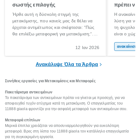
σωστής επιλογής
πρέπει να
Ήρθε αυτή η δύσκολη στιγμή της
Η ανακαίνιση
μετακόμισης, που κανείς μας δε θέλει να
λύση για να
έρχεται αντιμέτωπος και σκέφτεσαι: “Πώς
τη ψυχολογί
θα επιλέξω μεταφορική για μετακόμιση;“.
είναι ο χώρ
Αλλά όλα καλά, παίρνεις βαθιές ανάσες και
50% του χρό
ξεκινάς τις απαραίτητες ετοιμασίες,
Επομένως, θ
ανακα
12 Ιαν 2026
πακετάρισμα, ξεσκαρτάρισμα και όλα αυτά
που νιώθεις 
τα ωραία.
ξεκουράζει.
Ανακάλυψε Όλα τα Άρθρα
Συνήθεις εργασίες για Μετακομίσεις και Μεταφορές
Πακετάρισμα αντικειμένων
Το πακετάρισμα των αντικειμένων πρέπει να γίνεται με προσοχή, για να
αποφευχθεί τυχόν ατύχημα κατά τη μετακόμιση. Ο επαγγελματίας του
11888 giaola φροντίζει για την ασφαλή μεταφορά των αντικειμένων σου.
Μεταφορά επίπλων
Μερικά έπιπλα χρειάζεται να αποσυναρμολογηθούν για ευκολότερη
μεταφορά. Βρες στη λίστα του 11888 giaola τον κατάλληλο επαγγελματία
για τη συγκεκριμένη εργασία.