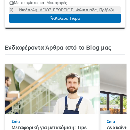
Μετακομίσεις και Μεταφορές
Νικόπολη, ΑΓΙΟΣ ΓΕΩΡΓΙΟΣ, Φιλιππιάδα, Πρέβεζα,
48200
Κάλεσε Τώρα
Ενδιαφέροντα Άρθρα από το Blog μας
Σπίτι
Σπίτι
Μεταφορική για μετακόμιση: Tips
Ανακαίνισ