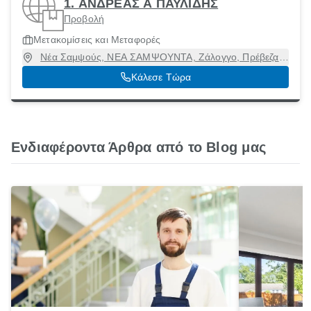
1. ΑΝΔΡΕΑΣ Α ΠΑΥΛΙΔΗΣ
Προβολή
Μετακομίσεις και Μεταφορές
Νέα Σαμψούς, ΝΕΑ ΣΑΜΨΟΥΝΤΑ, Ζάλογγο, Πρέβεζα,
48100
Κάλεσε Τώρα
Ενδιαφέροντα Άρθρα από το Blog μας