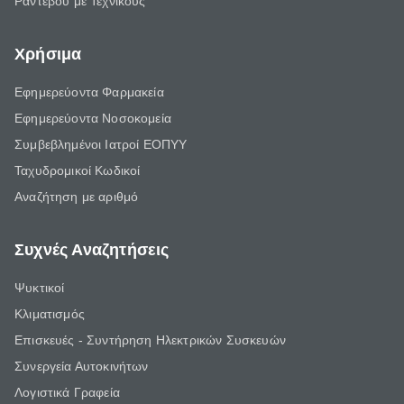
Ραντεβού με Τεχνικούς
Χρήσιμα
Εφημερεύοντα Φαρμακεία
Εφημερεύοντα Νοσοκομεία
Συμβεβλημένοι Ιατροί ΕΟΠΥΥ
Ταχυδρομικοί Κωδικοί
Αναζήτηση με αριθμό
Συχνές Αναζητήσεις
Ψυκτικοί
Κλιματισμός
Επισκευές - Συντήρηση Ηλεκτρικών Συσκευών
Συνεργεία Αυτοκινήτων
Λογιστικά Γραφεία