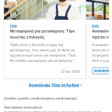
Σπίτι
Σπίτι
Μεταφορική για μετακόμιση: Tips
Ανακαίνισ
σωστής επιλογής
πρέπει να
Ήρθε αυτή η δύσκολη στιγμή της
Η ανακαίνιση
μετακόμισης, που κανείς μας δε θέλει να
λύση για να
έρχεται αντιμέτωπος και σκέφτεσαι: “Πώς
τη ψυχολογί
θα επιλέξω μεταφορική για μετακόμιση;“.
είναι ο χώρ
Αλλά όλα καλά, παίρνεις βαθιές ανάσες και
50% του χρό
ξεκινάς τις απαραίτητες ετοιμασίες,
Επομένως, θ
ανακα
12 Ιαν 2026
πακετάρισμα, ξεσκαρτάρισμα και όλα αυτά
που νιώθεις 
τα ωραία.
ξεκουράζει.
Ανακάλυψε Όλα τα Άρθρα
Συνήθεις εργασίες για Μετακομίσεις και Μεταφορές
Πακετάρισμα αντικειμένων