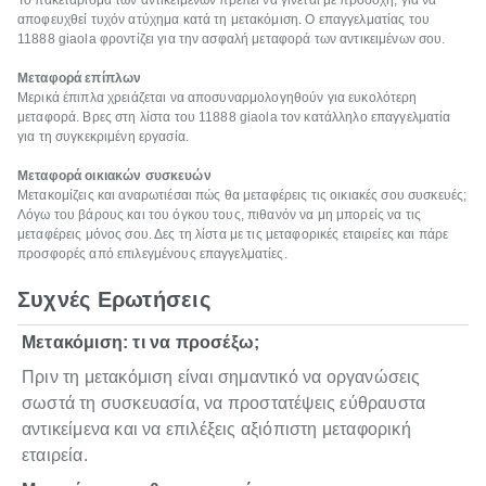
Το πακετάρισμα των αντικειμένων πρέπει να γίνεται με προσοχή, για να
αποφευχθεί τυχόν ατύχημα κατά τη μετακόμιση. Ο επαγγελματίας του
11888 giaola φροντίζει για την ασφαλή μεταφορά των αντικειμένων σου.
Μεταφορά επίπλων
Μερικά έπιπλα χρειάζεται να αποσυναρμολογηθούν για ευκολότερη
μεταφορά. Βρες στη λίστα του 11888 giaola τον κατάλληλο επαγγελματία
για τη συγκεκριμένη εργασία.
Μεταφορά οικιακών συσκευών
Μετακομίζεις και αναρωτιέσαι πώς θα μεταφέρεις τις οικιακές σου συσκευές;
Λόγω του βάρους και του όγκου τους, πιθανόν να μη μπορείς να τις
μεταφέρεις μόνος σου. Δες τη λίστα με τις μεταφορικές εταιρείες και πάρε
προσφορές από επιλεγμένους επαγγελματίες.
Συχνές Ερωτήσεις
Μετακόμιση: τι να προσέξω;
Πριν τη μετακόμιση είναι σημαντικό να οργανώσεις
σωστά τη συσκευασία, να προστατέψεις εύθραυστα
αντικείμενα και να επιλέξεις αξιόπιστη μεταφορική
εταιρεία.