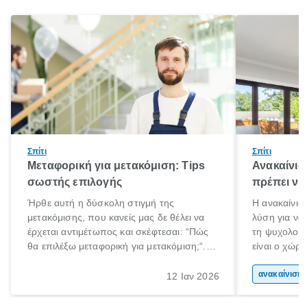
Σπίτι
Σπίτι
Μεταφορική για μετακόμιση: Tips
Ανακαίνισ
σωστής επιλογής
πρέπει να
Ήρθε αυτή η δύσκολη στιγμή της
Η ανακαίνιση
μετακόμισης, που κανείς μας δε θέλει να
λύση για να
έρχεται αντιμέτωπος και σκέφτεσαι: “Πώς
τη ψυχολογί
θα επιλέξω μεταφορική για μετακόμιση;“.
είναι ο χώρ
Αλλά όλα καλά, παίρνεις βαθιές ανάσες και
50% του χρό
ξεκινάς τις απαραίτητες ετοιμασίες,
Επομένως, θ
ανακα
12 Ιαν 2026
πακετάρισμα, ξεσκαρτάρισμα και όλα αυτά
που νιώθεις 
τα ωραία.
ξεκουράζει.