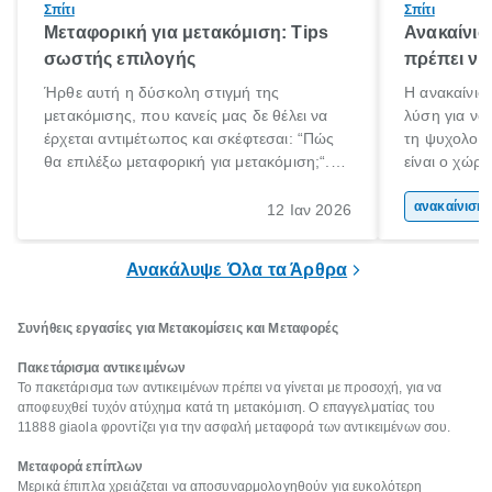
Σπίτι
Σπίτι
Μεταφορική για μετακόμιση: Tips
Ανακαίνισ
σωστής επιλογής
πρέπει να
Ήρθε αυτή η δύσκολη στιγμή της
Η ανακαίνιση
μετακόμισης, που κανείς μας δε θέλει να
λύση για να
έρχεται αντιμέτωπος και σκέφτεσαι: “Πώς
τη ψυχολογί
θα επιλέξω μεταφορική για μετακόμιση;“.
είναι ο χώρ
Αλλά όλα καλά, παίρνεις βαθιές ανάσες και
50% του χρό
ξεκινάς τις απαραίτητες ετοιμασίες,
Επομένως, θ
ανακα
12 Ιαν 2026
πακετάρισμα, ξεσκαρτάρισμα και όλα αυτά
που νιώθεις 
τα ωραία.
ξεκουράζει.
Ανακάλυψε Όλα τα Άρθρα
Συνήθεις εργασίες για Μετακομίσεις και Μεταφορές
Πακετάρισμα αντικειμένων
Το πακετάρισμα των αντικειμένων πρέπει να γίνεται με προσοχή, για να
αποφευχθεί τυχόν ατύχημα κατά τη μετακόμιση. Ο επαγγελματίας του
11888 giaola φροντίζει για την ασφαλή μεταφορά των αντικειμένων σου.
Μεταφορά επίπλων
Μερικά έπιπλα χρειάζεται να αποσυναρμολογηθούν για ευκολότερη