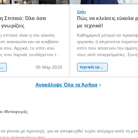
Σπίτι
η Σπιτιού: Όλα όσα
Πώς να κλείσεις εύκολα 
 γνωρίζεις
με τεχνικό!
η σπιτιού είναι η πιο εύκολη
Καθημερινά μπορεί να προκύψ
 σε ανανεώσει και να ανεβάσει
εργασίες ή απρόοπτα περιστατ
α σου. Αρχικά, το σπίτι σου
σπίτι που απαιτούν την άμεση
ος που περνάς τουλάχιστον το
τους από επαγγελματίες. Συνή
όνου σου καθημερινά.
βλάβες που ακόμη και αν προ
05 Μάρ 2025
α πρέπει να είναι ένας χώρος
ακαίνιση σπιτιού
να τις επιδιορθώσεις μόνος σου
τεχνικές εργασίες
 άνετα, σε εκφράζει και σε
περισσότερες φορές αντιλαμβά
πρέπει να εμπιστευτείς την ερ
Ανακάλυψε Όλα τα Άρθρα
έναν πιστοποιημένο τεχνικό.
και Μεταφορές
 να γίνεται με προσοχή, για να αποφευχθεί τυχόν ατύχημα κατά τη με
ά των αντικειμένων σου.