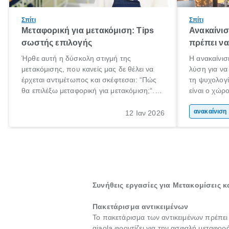
Σπίτι
Σπίτι
Μεταφορική για μετακόμιση: Tips
Ανακαίνισ
σωστής επιλογής
πρέπει να
Ήρθε αυτή η δύσκολη στιγμή της
Η ανακαίνισ
μετακόμισης, που κανείς μας δε θέλει να
λύση για να
έρχεται αντιμέτωπος και σκέφτεσαι: “Πώς
τη ψυχολογί
θα επιλέξω μεταφορική για μετακόμιση;“.
είναι ο χώρ
Αλλά όλα καλά, παίρνεις βαθιές ανάσες και
50% του χρ
ξεκινάς τις απαραίτητες ετοιμασίες,
Επομένως, θ
αν
12 Ιαν 2026
πακετάρισμα, ξεσκαρτάρισμα και όλα αυτά
που νιώθεις
τα ωραία.
ξεκουράζει.
Συνήθεις εργασίες για Μετακομίσεις 
Πακετάρισμα αντικειμένων
Το πακετάρισμα των αντικειμένων πρέπει
giaola φροντίζει για την ασφαλή μεταφορ