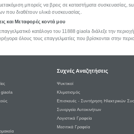
μετακόμιση μπορείς να βρεις σε καταστήματα συσκευασίας, su
ων που διαθέτουν υλικά συσκευασίας.
ις και Μεταφορές κοντά μου
παγγελματικό κατάλογο του 11888 giaola διάλεξε την περιοχή
 γρήγορα όλους τους επαγγελματίες που βρίσκονται στην περι
Συχνές Αναζητήσεις
ίες
Ψυκτικοί
giaola
Κλιματισμός
κούς
Επισκευές - Συντήρηση Ηλεκτρικών Συ
Συνεργεία Αυτοκινήτων
Λογιστικά Γραφεία
Μεσιτικά Γραφεία
ρμακεία