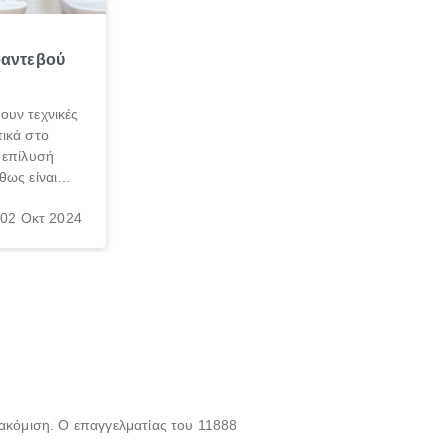
ραντεβού
ουν τεχνικές
ικά στο
 επίλυσή
θως είναι
σπαθήσεις
02 Οκτ 2024
, τις
νεσαι ότι
γασία σε
τακόμιση. Ο επαγγελματίας του 11888