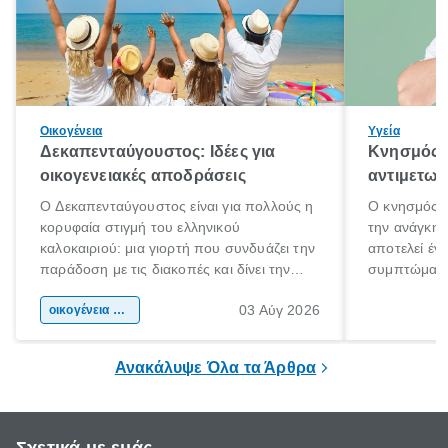
Οικογένεια
Υγεία
Δεκαπενταύγουστος: Ιδέες για
Κνησμός: 
οικογενειακές αποδράσεις
αντιμετωπ
Ο Δεκαπενταύγουστος είναι για πολλούς η
Ο κνησμός ε
κορυφαία στιγμή του ελληνικού
την ανάγκη 
καλοκαιριού: μια γιορτή που συνδυάζει την
αποτελεί έν
παράδοση με τις διακοπές και δίνει την
συμπτώματα
αφορμή για ταξίδια σε κάθε γωνιά της
άνθρωποι κά
03 Αύγ 2026
χώρας. Είτε πρόκειται για λίγες μέρες
οικογένεια & παιδί
πληροφορίες 
ξεγνοιασιάς είτε για μια σύντομη εξόρμηση.
καθώς μπορε
επιμένει για
Ανακάλυψε Όλα τα Άρθρα