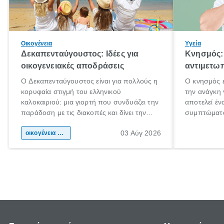
Οικογένεια
Υγεία
Δεκαπενταύγουστος: Ιδέες για
Κνησμός: 
οικογενειακές αποδράσεις
αντιμετωπ
Ο Δεκαπενταύγουστος είναι για πολλούς η
Ο κνησμός ε
κορυφαία στιγμή του ελληνικού
την ανάγκη 
καλοκαιριού: μια γιορτή που συνδυάζει την
αποτελεί έν
παράδοση με τις διακοπές και δίνει την
συμπτώματα
αφορμή για ταξίδια σε κάθε γωνιά της
άνθρωποι κά
03 Αύγ 2026
χώρας. Είτε πρόκειται για λίγες μέρες
οικογένεια & παιδί
πληροφορίες
ξεγνοιασιάς είτε για μια σύντομη εξόρμηση.
καθώς μπορε
επιμένει γι