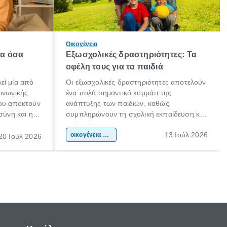
Οικογένεια
λα όσα
Εξωσχολικές δραστηριότητες: Τα
οφέλη τους για τα παιδιά
εί μία από
Οι εξωσχολικές δραστηριότητες αποτελούν
οινωνικής
ένα πολύ σημαντικό κομμάτι της
που αποκτούν
ανάπτυξης των παιδιών, καθώς
σύνη και η
συμπληρώνουν τη σχολική εκπαίδευση και
ιδιαίτερα
συμβάλλουν ουσιαστικά στη διαμόρφωση
13 Ιούλ 2026
κάθε
της προσωπικότητας, της κοινωνικότητας
οικογένεια & παιδί
20 Ιούλ 2026
ται από
και των δεξιοτήτων τους. Δεν είναι απλώς
ώσεις.
ένας τρόπος για να περνάει το παιδί τον
ελεύθερο χρόνο του.