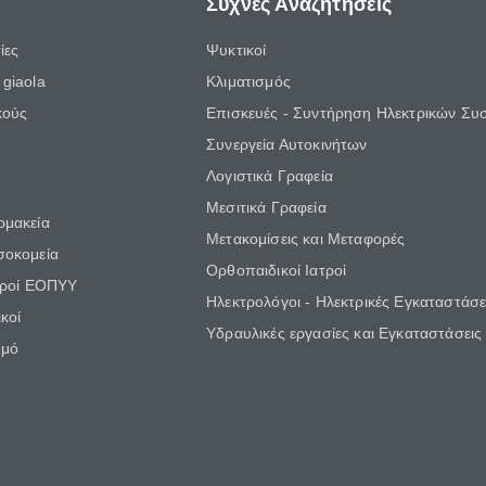
Συχνές Αναζητήσεις
ίες
Ψυκτικοί
giaola
Κλιματισμός
κούς
Επισκευές - Συντήρηση Ηλεκτρικών Συ
Συνεργεία Αυτοκινήτων
Λογιστικά Γραφεία
Μεσιτικά Γραφεία
ρμακεία
Μετακομίσεις και Μεταφορές
σοκομεία
Ορθοπαιδικοί Ιατροί
τροί ΕΟΠΥΥ
Ηλεκτρολόγοι - Ηλεκτρικές Εγκαταστάσε
κοί
Υδραυλικές εργασίες και Εγκαταστάσεις
θμό