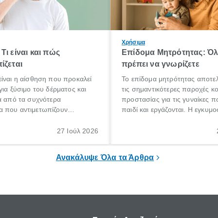
Χρήσιμα
Τι είναι και πώς
Επίδομα Μητρότητας: Ό
ίζεται
πρέπει να γνωρίζετε
ίναι η αίσθηση που προκαλεί
Το επίδομα μητρότητας αποτελ
για ξύσιμο του δέρματος και
τις σημαντικότερες παροχές κ
α από τα συχνότερα
προστασίας για τις γυναίκες 
 που αντιμετωπίζουν
παιδί και εργάζονται. Η εγκυμο
θε ηλικίας. Πολλοί αναζητούν
γέννηση ενός παιδιού είναι μια 
 για το «κνησμός τι είναι»,
σημαντική περίοδος στη ζωή 
27 Ιούλ 2026
ί να εμφανιστεί ξαφνικά ή να
οικογένειας, η οποία συνοδεύε
α μεγάλο χρονικό διάστημα.
αυξημένες ανάγκες και υποχρε
Ανακάλυψε Όλα τα Άρθρα