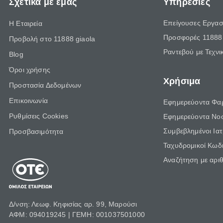
Σχετικά με εμάς
Υπηρεσίες
Επείγουσες Εργασ
Η Εταιρεία
Προσφορές 11888 
Προβολή στο 11888 giaola
Ραντεβού με Τεχνι
Blog
Όροι χρήσης
Χρήσιμα
Προστασία Δεδομένων
Επικοινωνία
Εφημερεύοντα Φα
Ρυθμίσεις Cookies
Εφημερεύοντα Νο
Συμβεβλημένοι Ια
Προσβασιμότητα
Ταχυδρομικοί Κωδι
Αναζήτηση με αρι
Δ/νση: Λεωφ. Κηφισίας αρ. 99, Μαρούσι
ΑΦΜ: 094019245 | ΓΕΜΗ: 001037501000