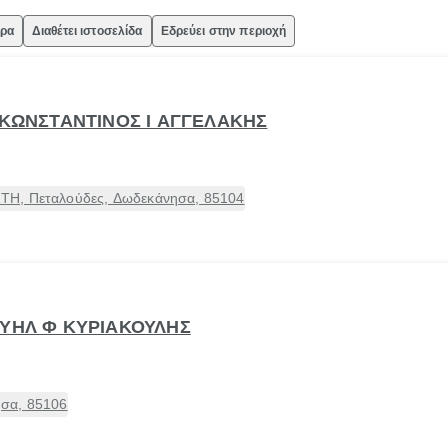
ώρα
Διαθέτει ιστοσελίδα
Εδρεύει στην περιοχή
 ΚΩΝΣΤΑΝΤΙΝΟΣ Ι ΑΓΓΕΛΑΚΗΣ
ΤΗ, Πεταλούδες, Δωδεκάνησα, 85104
ΟΥΗΛ Φ ΚΥΡΙΑΚΟΥΛΗΣ
σα, 85106