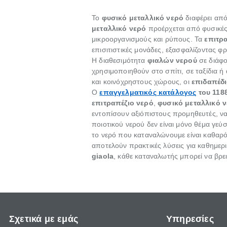
Το
φυσικό μεταλλικό νερό
διαφέρει από
μεταλλικό νερό
προέρχεται από φυσικές
μικροοργανισμούς και ρύπους. Τα
επιτρ
επισιτιστικές μονάδες, εξασφαλίζοντας 
Η διαθεσιμότητα
φιαλών νερού
σε διάφο
χρησιμοποιηθούν στο σπίτι, σε ταξίδια 
και κοινόχρηστους χώρους, οι
επιδαπέδ
Ο
επαγγελματικός κατάλογος
του 1188
επιτραπέζιο νερό
,
φυσικό μεταλλικό 
εντοπίσουν αξιόπιστους προμηθευτές, να
ποιοτικού νερού δεν είναι μόνο θέμα γεύ
το νερό που καταναλώνουμε είναι καθαρό,
αποτελούν πρακτικές λύσεις για καθημερ
giaola
, κάθε καταναλωτής μπορεί να βρει
Σχετικά με εμάς
Υπηρεσίες