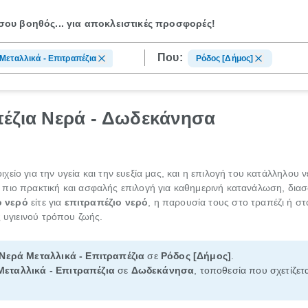
ου βοηθός...
για αποκλειστικές προσφορές!
Που:
Μεταλλικά - Επιτραπέζια
Ρόδος [Δήμος]
πέζια Νερά - Δωδεκάνησα
ίο για την υγεία και την ευεξία μας, και η επιλογή του κατάλληλου ν
η πιο πρακτική και ασφαλής επιλογή για καθημερινή κατανάλωση, δια
ό νερό
είτε για
επιτραπέζιο νερό
, η παρουσία τους στο τραπέζι ή σ
ς υγιεινού τρόπου ζωής.
Νερά Μεταλλικά - Επιτραπέζια
σε
Ρόδος [Δήμος]
.
Μεταλλικά - Επιτραπέζια
σε
Δωδεκάνησα
, τοποθεσία που σχετίζετ