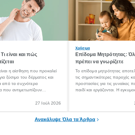
Χρήσιμα
Τι είναι και πώς
Επίδομα Μητρότητας: Ό
ίζεται
πρέπει να γνωρίζετε
ίναι η αίσθηση που προκαλεί
Το επίδομα μητρότητας αποτελ
για ξύσιμο του δέρματος και
τις σημαντικότερες παροχές κ
α από τα συχνότερα
προστασίας για τις γυναίκες 
 που αντιμετωπίζουν
παιδί και εργάζονται. Η εγκυμο
θε ηλικίας. Πολλοί αναζητούν
γέννηση ενός παιδιού είναι μια 
 για το «κνησμός τι είναι»,
σημαντική περίοδος στη ζωή 
27 Ιούλ 2026
ί να εμφανιστεί ξαφνικά ή να
οικογένειας, η οποία συνοδεύε
α μεγάλο χρονικό διάστημα.
αυξημένες ανάγκες και υποχρε
Ανακάλυψε Όλα τα Άρθρα