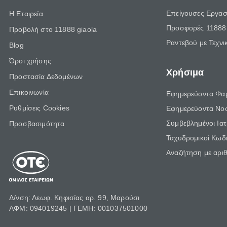
Επείγουσες Εργασ
Η Εταιρεία
Προσφορές 11888 
Προβολή στο 11888 giaola
Ραντεβού με Τεχνι
Blog
Όροι χρήσης
Χρήσιμα
Προστασία Δεδομένων
Επικοινωνία
Εφημερεύοντα Φα
Ρυθμίσεις Cookies
Εφημερεύοντα Νο
Συμβεβλημένοι Ια
Προσβασιμότητα
Ταχυδρομικοί Κωδι
Αναζήτηση με αρι
Δ/νση: Λεωφ. Κηφισίας αρ. 99, Μαρούσι
ΑΦΜ: 094019245 | ΓΕΜΗ: 001037501000