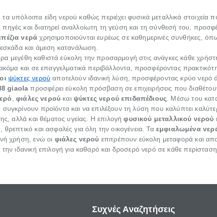
 τα υπόλοιπα είδη νερού καθώς περιέχει φυσικά μεταλλικά στοιχεία που
 πηγές και διατηρεί αναλλοίωτη τη γεύση και τη σύνθεσή του, προσ
απέζια νερά
χρησιμοποιούνται ευρέως σε καθημερινές συνθήκες, όπως
φρεσκάδα και άμεση κατανάλωση.
ρα μεγέθη καθιστά εύκολη την προσαρμογή στις ανάγκες κάθε χρήστ
ή ακόμα και σε επαγγελματικά περιβάλλοντα, προσφέροντας πρακτικότη
ιοι
ψύκτες νερού
αποτελούν ιδανική λύση, προσφέροντας κρύο νερό ά
8 giaola
προσφέρει εύκολη πρόσβαση σε επιχειρήσεις που διαθέτο
νερό
,
φιάλες νερού
και
ψύκτες νερού επιδαπέδιους
. Μέσω του κατ
 συγκρίνουν προϊόντα και να επιλέξουν τη λύση που καλύπτει καλύτε
σης, αλλά και θέματος υγείας. Η επιλογή
φυσικού μεταλλικού νερού
 θρεπτικό και ασφαλές για όλη την οικογένεια. Τα
εμφιαλωμένα νερ
ινή χρήση, ενώ οι
φιάλες νερού
επιτρέπουν εύκολη μεταφορά και απ
 την ιδανική επιλογή για καθαρό και δροσερό νερό σε κάθε περίσταση
Συχνές Αναζητήσεις