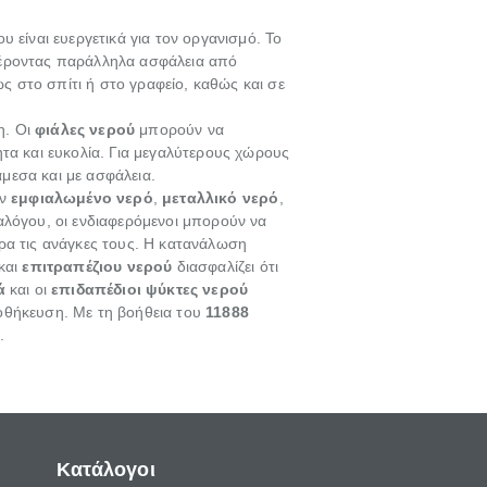
 είναι ευεργετικά για τον οργανισμό. Το
φέροντας παράλληλα ασφάλεια από
 στο σπίτι ή στο γραφείο, καθώς και σε
η. Οι
φιάλες νερού
μπορούν να
τα και ευκολία. Για μεγαλύτερους χώρους
μεσα και με ασφάλεια.
υν
εμφιαλωμένο νερό
,
μεταλλικό νερό
,
αλόγου, οι ενδιαφερόμενοι μπορούν να
ρα τις ανάγκες τους. Η κατανάλωση
και
επιτραπέζιου νερού
διασφαλίζει ότι
ά
και οι
επιδαπέδιοι ψύκτες νερού
οθήκευση. Με τη βοήθεια του
11888
.
Κατάλογοι