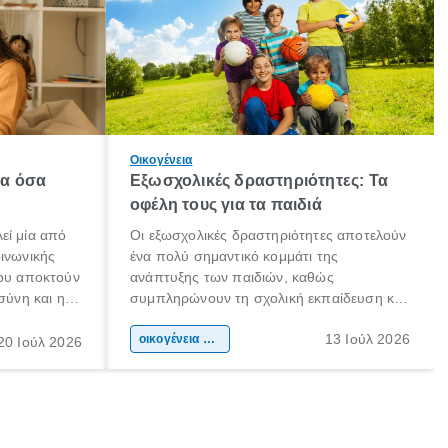
Οικογένεια
λα όσα
Εξωσχολικές δραστηριότητες: Τα
οφέλη τους για τα παιδιά
εί μία από
Οι εξωσχολικές δραστηριότητες αποτελούν
οινωνικής
ένα πολύ σημαντικό κομμάτι της
που αποκτούν
ανάπτυξης των παιδιών, καθώς
σύνη και η
συμπληρώνουν τη σχολική εκπαίδευση και
ιδιαίτερα
συμβάλλουν ουσιαστικά στη διαμόρφωση
13 Ιούλ 2026
κάθε
της προσωπικότητας, της κοινωνικότητας
οικογένεια & παιδί
20 Ιούλ 2026
ται από
και των δεξιοτήτων τους. Δεν είναι απλώς
ώσεις.
ένας τρόπος για να περνάει το παιδί τον
ελεύθερο χρόνο του.