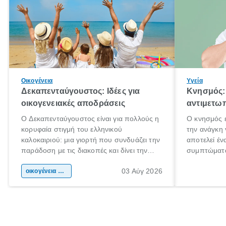
Οικογένεια
Υγεία
Δεκαπενταύγουστος: Ιδέες για
Κνησμός: 
οικογενειακές αποδράσεις
αντιμετωπ
Ο Δεκαπενταύγουστος είναι για πολλούς η
Ο κνησμός ε
κορυφαία στιγμή του ελληνικού
την ανάγκη 
καλοκαιριού: μια γιορτή που συνδυάζει την
αποτελεί έν
παράδοση με τις διακοπές και δίνει την
συμπτώματα
αφορμή για ταξίδια σε κάθε γωνιά της
άνθρωποι κά
03 Αύγ 2026
χώρας. Είτε πρόκειται για λίγες μέρες
οικογένεια & παιδί
πληροφορίες
ξεγνοιασιάς είτε για μια σύντομη εξόρμηση.
καθώς μπορε
επιμένει γι