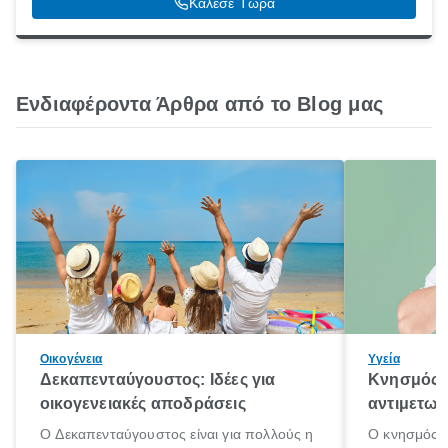
Κάλεσε Τώρα
Ενδιαφέροντα Άρθρα από το Blog μας
Οικογένεια
Υγεία
Δεκαπενταύγουστος: Ιδέες για
Κνησμός: 
οικογενειακές αποδράσεις
αντιμετωπ
Ο Δεκαπενταύγουστος είναι για πολλούς η
Ο κνησμός ε