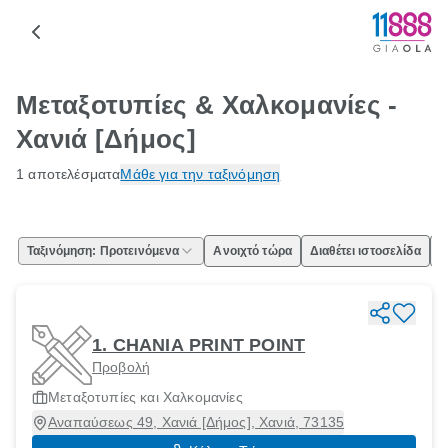
Μεταξοτυπίες & Χαλκομανίες -
Χανιά [Δήμος]
1 αποτελέσματα
Μάθε για την ταξινόμηση
Ταξινόμηση: Προτεινόμενα
Ανοιχτό τώρα
Διαθέτει ιστοσελίδα
Ε
1. CHANIA PRINT POINT
Προβολή
Μεταξοτυπίες και Χαλκομανίες
Αναπαύσεως 49, Χανιά [Δήμος], Χανιά, 73135