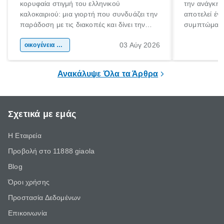
κορυφαία στιγμή του ελληνικού
την ανάγκη 
καλοκαιριού: μια γιορτή που συνδυάζει την
αποτελεί έν
παράδοση με τις διακοπές και δίνει την
συμπτώματα
αφορμή για ταξίδια σε κάθε γωνιά της
άνθρωποι κά
03 Αύγ 2026
χώρας. Είτε πρόκειται για λίγες μέρες
οικογένεια & παιδί
πληροφορίες 
ξεγνοιασιάς είτε για μια σύντομη εξόρμηση.
καθώς μπορε
επιμένει για
Ανακάλυψε Όλα τα Άρθρα
Σχετικά με εμάς
Η Εταιρεία
Προβολή στο 11888 giaola
Blog
Όροι χρήσης
Προστασία Δεδομένων
Επικοινωνία