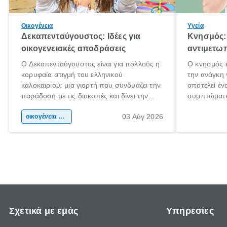
Οικογένεια
Υγεία
Δεκαπενταύγουστος: Ιδέες για
Κνησμός: 
οικογενειακές αποδράσεις
αντιμετωπ
Ο Δεκαπενταύγουστος είναι για πολλούς η
Ο κνησμός ε
κορυφαία στιγμή του ελληνικού
την ανάγκη 
καλοκαιριού: μια γιορτή που συνδυάζει την
αποτελεί έν
παράδοση με τις διακοπές και δίνει την
συμπτώματα
αφορμή για ταξίδια σε κάθε γωνιά της
άνθρωποι κά
03 Αύγ 2026
χώρας. Είτε πρόκειται για λίγες μέρες
οικογένεια & παιδί
πληροφορίες
ξεγνοιασιάς είτε για μια σύντομη εξόρμηση.
καθώς μπορε
επιμένει γι
Σχετικά με εμάς
Υπηρεσίες