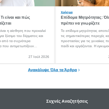
Χρήσιμα
Τι είναι και πώς
Επίδομα Μητρότητας: Ό
ίζεται
πρέπει να γνωρίζετε
ίναι η αίσθηση που προκαλεί
Το επίδομα μητρότητας αποτελ
για ξύσιμο του δέρματος και
τις σημαντικότερες παροχές κ
α από τα συχνότερα
προστασίας για τις γυναίκες 
 που αντιμετωπίζουν
παιδί και εργάζονται. Η εγκυμο
θε ηλικίας. Πολλοί αναζητούν
γέννηση ενός παιδιού είναι μια 
 για το «κνησμός τι είναι»,
σημαντική περίοδος στη ζωή 
27 Ιούλ 2026
ί να εμφανιστεί ξαφνικά ή να
οικογένειας, η οποία συνοδεύε
α μεγάλο χρονικό διάστημα.
αυξημένες ανάγκες και υποχρε
Ανακάλυψε Όλα τα Άρθρα
Συχνές Αναζητήσεις