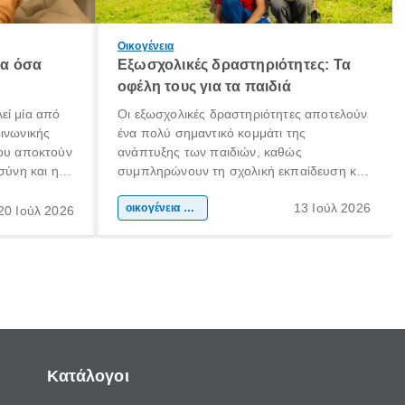
Οικογένεια
λα όσα
Εξωσχολικές δραστηριότητες: Τα
οφέλη τους για τα παιδιά
εί μία από
Οι εξωσχολικές δραστηριότητες αποτελούν
οινωνικής
ένα πολύ σημαντικό κομμάτι της
που αποκτούν
ανάπτυξης των παιδιών, καθώς
σύνη και η
συμπληρώνουν τη σχολική εκπαίδευση και
ιδιαίτερα
συμβάλλουν ουσιαστικά στη διαμόρφωση
13 Ιούλ 2026
κάθε
της προσωπικότητας, της κοινωνικότητας
οικογένεια & παιδί
20 Ιούλ 2026
ται από
και των δεξιοτήτων τους. Δεν είναι απλώς
ώσεις.
ένας τρόπος για να περνάει το παιδί τον
ελεύθερο χρόνο του.
Κατάλογοι