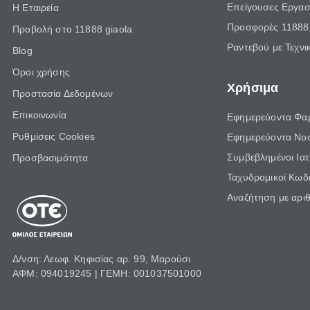
Επείγουσες Εργασ
Η Εταιρεία
Προσφορές 11888 
Προβολή στο 11888 giaola
Ραντεβού με Τεχνι
Blog
Όροι χρήσης
Χρήσιμα
Προστασία Δεδομένων
Επικοινωνία
Εφημερεύοντα Φα
Ρυθμίσεις Cookies
Εφημερεύοντα Νο
Συμβεβλημένοι Ια
Προσβασιμότητα
Ταχυδρομικοί Κωδι
Αναζήτηση με αρι
Δ/νση: Λεωφ. Κηφισίας αρ. 99, Μαρούσι
ΑΦΜ: 094019245 | ΓΕΜΗ: 001037501000