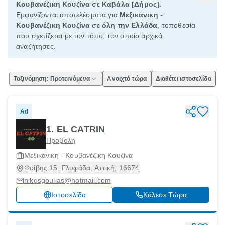
Κουβανέζικη Κουζίνα
σε
Καβάλα [Δήμος]
.
Εμφανίζονται αποτελέσματα για
Μεξικάνικη -
Κουβανέζικη Κουζίνα
σε
όλη την Ελλάδα
, τοποθεσία
που σχετίζεται με τον τόπο, τον οποίο αρχικά
αναζήτησες.
Ταξινόμηση: Προτεινόμενα
Ανοιχτό τώρα
Διαθέτει ιστοσελίδα
Ad
1. EL CATRIN
Προβολή
Μεξικάνικη - Κουβανέζικη Κουζίνα
Φοίβης 15, Γλυφάδα, Αττική, 16674
nikosgoulias@hotmail.com
Ιστοσελίδα
Κάλεσε Τώρα