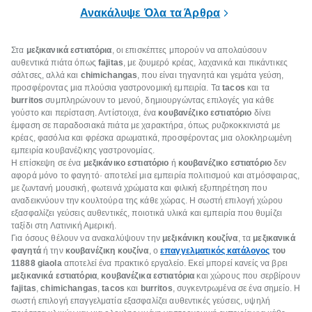
είναι τα κλειδιά της.
τρώνε κρέας
Ανακάλυψε Όλα τα Άρθρα
Στα
μεξικανικά εστιατόρια
, οι επισκέπτες μπορούν να απολαύσουν
αυθεντικά πιάτα όπως
fajitas
, με ζουμερό κρέας, λαχανικά και πικάντικες
σάλτσες, αλλά και
chimichangas
, που είναι τηγανητά και γεμάτα γεύση,
προσφέροντας μια πλούσια γαστρονομική εμπειρία. Τα
tacos
και τα
burritos
συμπληρώνουν το μενού, δημιουργώντας επιλογές για κάθε
γούστο και περίσταση. Αντίστοιχα, ένα
κουβανέζικο εστιατόριο
δίνει
έμφαση σε παραδοσιακά πιάτα με χαρακτήρα, όπως ρυζοκοκκινιστά με
κρέας, φασόλια και φρέσκα αρωματικά, προσφέροντας μια ολοκληρωμένη
εμπειρία κουβανέζικης γαστρονομίας.
Η επίσκεψη σε ένα
μεξικάνικο εστιατόριο
ή
κουβανέζικο εστιατόριο
δεν
αφορά μόνο το φαγητό· αποτελεί μια εμπειρία πολιτισμού και ατμόσφαιρας,
με ζωντανή μουσική, φωτεινά χρώματα και φιλική εξυπηρέτηση που
αναδεικνύουν την κουλτούρα της κάθε χώρας. Η σωστή επιλογή χώρου
εξασφαλίζει γεύσεις αυθεντικές, ποιοτικά υλικά και εμπειρία που θυμίζει
ταξίδι στη Λατινική Αμερική.
Για όσους θέλουν να ανακαλύψουν την
μεξικάνικη κουζίνα
, τα
μεξικανικά
φαγητά
ή την
κουβανέζικη κουζίνα
, ο
επαγγελματικός κατάλογος
του
11888 giaola
αποτελεί ένα πρακτικό εργαλείο. Εκεί μπορεί κανείς να βρει
μεξικανικά εστιατόρια
,
κουβανέζικα εστιατόρια
και χώρους που σερβίρουν
fajitas
,
chimichangas
,
tacos
και
burritos
, συγκεντρωμένα σε ένα σημείο. Η
σωστή επιλογή επαγγελματία εξασφαλίζει αυθεντικές γεύσεις, υψηλή