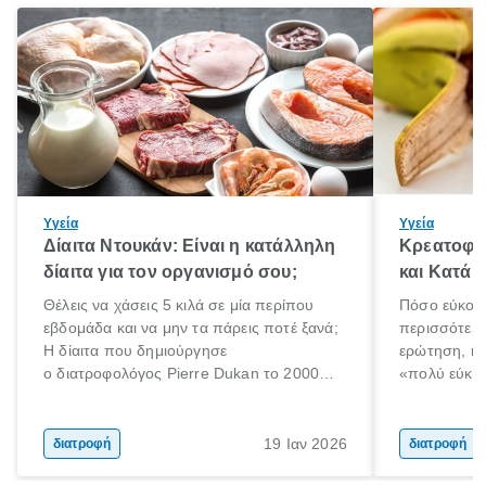
Υγεία
Υγεία
Δίαιτα Ντουκάν: Είναι η κατάλληλη
Κρεατοφαγ
δίαιτα για τον οργανισμό σου;
και Κατά 
Θέλεις να χάσεις 5 κιλά σε μία περίπου
Πόσο εύκολα
εβδομάδα και να μην τα πάρεις ποτέ ξανά;
περισσότερε
Η δίαιτα που δημιούργησε
ερώτηση, η 
ο διατροφολόγος Pierre Dukan το 2000
«πολύ εύκο
μπορεί να δώσει τέτοιες υποσχέσεις.
τρώω κρέας
Χαμηλές σε λιπαρά πηγές πρωτεϊνών,
ελάχιστοι εί
δημητριακά ολικής άλεσης, άφθονο νερό,
ακόμα λιγότε
19 Ιαν 2026
διατροφή
διατροφή
και ένας ημερήσιος περίπατος 20 λεπτών
γιατί θα πρ