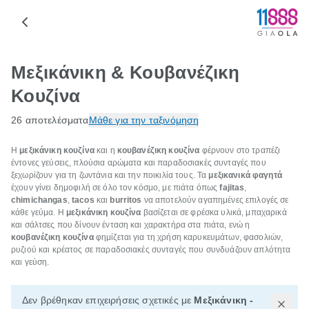
Μεξικάνικη & Κουβανέζικη
Κουζίνα
26 αποτελέσματα
Μάθε για την ταξινόμηση
Η
μεξικάνικη κουζίνα
και η
κουβανέζικη κουζίνα
φέρνουν στο τραπέζι
έντονες γεύσεις, πλούσια αρώματα και παραδοσιακές συνταγές που
ξεχωρίζουν για τη ζωντάνια και την ποικιλία τους. Τα
μεξικανικά φαγητά
έχουν γίνει δημοφιλή σε όλο τον κόσμο, με πιάτα όπως
fajitas
,
chimichangas
,
tacos
και
burritos
να αποτελούν αγαπημένες επιλογές σε
κάθε γεύμα. Η
μεξικάνικη κουζίνα
βασίζεται σε φρέσκα υλικά, μπαχαρικά
και σάλτσες που δίνουν ένταση και χαρακτήρα στα πιάτα, ενώ η
κουβανέζικη κουζίνα
φημίζεται για τη χρήση καρυκευμάτων, φασολιών,
ρυζιού και κρέατος σε παραδοσιακές συνταγές που συνδυάζουν απλότητα
και γεύση.
Δεν βρέθηκαν επιχειρήσεις σχετικές με
Μεξικάνικη -