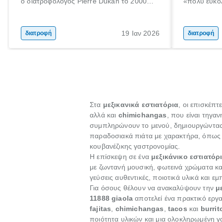
ο διατροφολόγος Pierre Dukan το 2000
«πολύ εύκο
μπορεί να δώσει τέτοιες υποσχέσεις.
τρώω κρέας
Χαμηλές σε λιπαρά πηγές πρωτεϊνών,
ελάχιστοι εί
δημητριακά ολικής άλεσης, άφθονο νερό,
ακόμα λιγότ
19 Ιαν 2026
διατροφή
διατροφή
και ένας ημερήσιος περίπατος 20 λεπτών
γιατί θα πρ
είναι τα κλειδιά της.
τρώνε κρέας
Στα
μεξικανικά εστιατόρια
, οι επισκέπ
αλλά και
chimichangas
, που είναι τηγα
συμπληρώνουν το μενού, δημιουργώντας ε
παραδοσιακά πιάτα με χαρακτήρα, όπως 
κουβανέζικης γαστρονομίας.
Η επίσκεψη σε ένα
μεξικάνικο εστιατόρ
με ζωντανή μουσική, φωτεινά χρώματα κα
γεύσεις αυθεντικές, ποιοτικά υλικά και εμπ
Για όσους θέλουν να ανακαλύψουν την
μ
11888 giaola
αποτελεί ένα πρακτικό εργαλ
fajitas
,
chimichangas
,
tacos
και
burrit
ποιότητα υλικών και μια ολοκληρωμένη γ