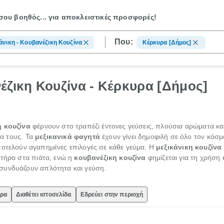
ου βοηθός...
για αποκλειστικές προσφορές!
Που:
άνικη - Κουβανέζικη Κουζίνα
Κέρκυρα [Δήμος]
έζικη Κουζίνα - Κέρκυρα [Δήμος]
η κουζίνα
φέρνουν στο τραπέζι έντονες γεύσεις, πλούσια αρώματα κ
ία τους. Τα
μεξικανικά φαγητά
έχουν γίνει δημοφιλή σε όλο τον κόσ
οτελούν αγαπημένες επιλογές σε κάθε γεύμα. Η
μεξικάνικη κουζίνα
κτήρα στα πιάτα, ενώ η
κουβανέζικη κουζίνα
φημίζεται για τη χρήση
συνδυάζουν απλότητα και γεύση.
ώρα
Διαθέτει ιστοσελίδα
Εδρεύει στην περιοχή