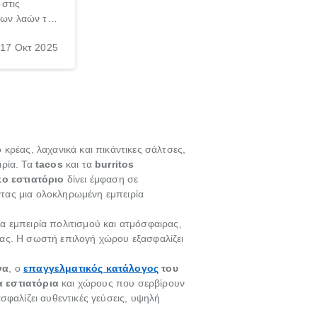
 στις
 των λαών της
σκα, φυσικά
17 Οκτ 2025
 η διατροφή
 ως μια από
οφής.
ό κρέας, λαχανικά και πικάντικες σάλτσες,
ιρία. Τα
tacos
και τα
burritos
κο εστιατόριο
δίνει έμφαση σε
τας μια ολοκληρωμένη εμπειρία
α εμπειρία πολιτισμού και ατμόσφαιρας,
ρας. Η σωστή επιλογή χώρου εξασφαλίζει
να
, ο
επαγγελματικός κατάλογος
του
α εστιατόρια
και χώρους που σερβίρουν
σφαλίζει αυθεντικές γεύσεις, υψηλή