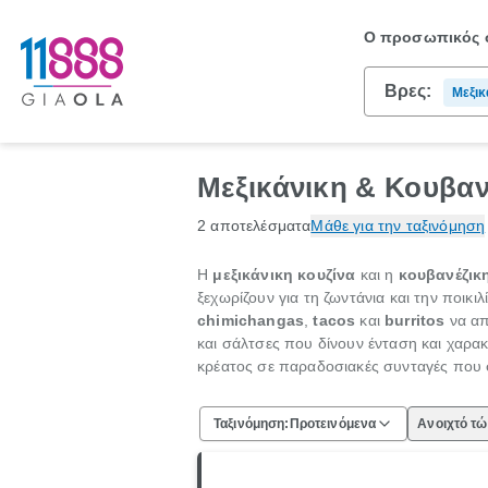
Ο προσωπικός σ
Βρες:
Μεξικ
Μεξικάνικη & Κουβαν
2 αποτελέσματα
Μάθε για την ταξινόμηση
Η
μεξικάνικη κουζίνα
και η
κουβανέζικ
ξεχωρίζουν για τη ζωντάνια και την ποικιλ
chimichangas
,
tacos
και
burritos
να απ
και σάλτσες που δίνουν ένταση και χαρα
κρέατος σε παραδοσιακές συνταγές που 
Ταξινόμηση:
Προτεινόμενα
Ανοιχτό τ