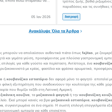
λα, όποτε θέλω σταματάω να
τρόπος ζωής, βαθιά ριζωμένος
». Από όσους το λένε όμως
παραδόσεις και τις συνήθειες
ναι εκείνοι που το εννοούν και
Μεσογείου. Βασισμένη σε φρέ
εροι εκείνοι που το κάνουν. Και
05 Ιαν 2026
και ανεπεξέργαστα υλικά, αυτή
διατροφή
έπει όλοι να σταματήσουν να
έχει αναγνωριστεί παγκοσμίως
;
τις πιο υγιεινές επιλογές διατρ
Ανακάλυψε Όλα τα Άρθρα
τες μπορούν να απολαύσουν αυθεντικά πιάτα όπως
fajitas
, με ζουμερ
νητά και γεμάτα γεύση, προσφέροντας μια πλούσια γαστρονομική εμπε
πιλογές για κάθε γούστο και περίσταση. Αντίστοιχα, ένα
κουβανέζι
ρυζοκοκκινιστά με κρέας, φασόλια και φρέσκα αρωματικά, προσφέρον
ιο
ή
κουβανέζικο εστιατόριο
δεν αφορά μόνο το φαγητό· αποτελεί μι
ι φιλική εξυπηρέτηση που αναδεικνύουν την κουλτούρα της κάθε χώ
ειρία που θυμίζει ταξίδι στη Λατινική Αμερική.
εξικάνικη κουζίνα
, τα
μεξικανικά φαγητά
ή την
κουβανέζικη κουζί
είο. Εκεί μπορεί κανείς να βρει
μεξικανικά εστιατόρια
,
κουβανέζικ
os
, συγκεντρωμένα σε ένα σημείο. Η σωστή επιλογή επαγγελματία εξα
αστρονομική εμπειρία για κάθε επισκέπτη.