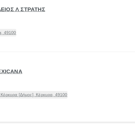
ΙΛΕΙΟΣ Λ ΣΤΡΑΤΗΣ
α, 49100
EXICANA
Κέρκυρα [Δήμος], Κέρκυρα, 49100