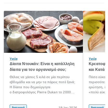
Υγεία
Υγεία
Δίαιτα Ντουκάν: Είναι η κατάλληλη
Κρεατοφαγ
δίαιτα για τον οργανισμό σου;
και Κατά 
Θέλεις να χάσεις 5 κιλά σε μία περίπου
Πόσο εύκολα
εβδομάδα και να μην τα πάρεις ποτέ ξανά;
περισσότερε
Η δίαιτα που δημιούργησε
ερώτηση, η 
ο διατροφολόγος Pierre Dukan το 2000
«πολύ εύκο
μπορεί να δώσει τέτοιες υποσχέσεις.
τρώω κρέας
Χαμηλές σε λιπαρά πηγές πρωτεϊνών,
ελάχιστοι εί
δημητριακά ολικής άλεσης, άφθονο νερό,
ακόμα λιγότε
19 Ιαν 2026
διατροφή
διατροφή