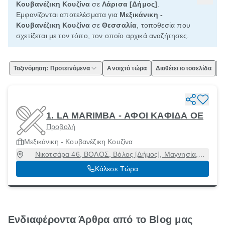
Κουβανέζικη Κουζίνα
σε
Λάρισα [Δήμος]
.
Εμφανίζονται αποτελέσματα για
Μεξικάνικη -
Κουβανέζικη Κουζίνα
σε
Θεσσαλία
, τοποθεσία που
σχετίζεται με τον τόπο, τον οποίο αρχικά αναζήτησες.
Ταξινόμηση: Προτεινόμενα
Ανοιχτό τώρα
Διαθέτει ιστοσελίδα
Ε
1. LA MARIMBA - ΑΦΟΙ ΚΑΦΙΔΑ ΟΕ
Προβολή
Μεξικάνικη - Κουβανέζικη Κουζίνα
Νικοτσάρα 46, ΒΟΛΟΣ, Βόλος [Δήμος], Μαγνησία,
38222
Κάλεσε Τώρα
Ενδιαφέροντα Άρθρα από το Blog μας