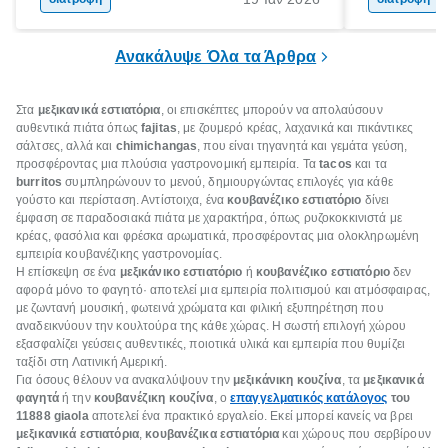
και ένας ημερήσιος περίπατος 20 λεπτών
γιατί θα πρ
είναι τα κλειδιά της.
τρώνε κρέας
Ανακάλυψε Όλα τα Άρθρα
Στα
μεξικανικά εστιατόρια
, οι επισκέπτες μπορούν να απολαύσουν
αυθεντικά πιάτα όπως
fajitas
, με ζουμερό κρέας, λαχανικά και πικάντικες
σάλτσες, αλλά και
chimichangas
, που είναι τηγανητά και γεμάτα γεύση,
προσφέροντας μια πλούσια γαστρονομική εμπειρία. Τα
tacos
και τα
burritos
συμπληρώνουν το μενού, δημιουργώντας επιλογές για κάθε
γούστο και περίσταση. Αντίστοιχα, ένα
κουβανέζικο εστιατόριο
δίνει
έμφαση σε παραδοσιακά πιάτα με χαρακτήρα, όπως ρυζοκοκκινιστά με
κρέας, φασόλια και φρέσκα αρωματικά, προσφέροντας μια ολοκληρωμένη
εμπειρία κουβανέζικης γαστρονομίας.
Η επίσκεψη σε ένα
μεξικάνικο εστιατόριο
ή
κουβανέζικο εστιατόριο
δεν
αφορά μόνο το φαγητό· αποτελεί μια εμπειρία πολιτισμού και ατμόσφαιρας,
με ζωντανή μουσική, φωτεινά χρώματα και φιλική εξυπηρέτηση που
αναδεικνύουν την κουλτούρα της κάθε χώρας. Η σωστή επιλογή χώρου
εξασφαλίζει γεύσεις αυθεντικές, ποιοτικά υλικά και εμπειρία που θυμίζει
ταξίδι στη Λατινική Αμερική.
Για όσους θέλουν να ανακαλύψουν την
μεξικάνικη κουζίνα
, τα
μεξικανικά
φαγητά
ή την
κουβανέζικη κουζίνα
, ο
επαγγελματικός κατάλογος
του
11888 giaola
αποτελεί ένα πρακτικό εργαλείο. Εκεί μπορεί κανείς να βρει
μεξικανικά εστιατόρια
,
κουβανέζικα εστιατόρια
και χώρους που σερβίρουν