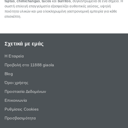
fajitas
,
chimichangas
,
tacos
και
burritos
, συγκεντρωμένα σε ένα σημείο. Η
σωστή επιλογή επαγγελματία εξασφαλίζει αυθεντικές γεύσεις, υψηλή
ποιότητα υλικών και μια ολοκληρωμένη γαστρονομική εμπειρία για κάθε
επισκέπτη.
Σχετικά με εμάς
Η Εταιρεία
Προβολή στο 11888 giaola
Blog
Όροι χρήσης
Προστασία Δεδομένων
Επικοινωνία
Ρυθμίσεις Cookies
Προσβασιμότητα