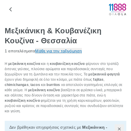
Μεξικάνικη & Κουβανέζικη
Κουζίνα - Θεσσαλία
1 αποτελέσματα
Μάθε για την ταξινόμηση
Η
μεξικάνικη κουζίνα
και η
κουβανέζικη κουζίνα
φέρνουν στο τραπέζι
έντονες γεύσεις, πλούσια αρώματα και παραδοσιακές συνταγές που
ξεχωρίζουν για τη ζωντάνια και την ποικιλία τους. Τα
μεξικανικά φαγητά
έχουν γίνει δημοφιλή σε όλο τον κόσμο, με πιάτα όπως
fajitas
,
chimichangas
,
tacos
και
burritos
να αποτελούν αγαπημένες επιλογές σε
κάθε γεύμα. Η
μεξικάνικη κουζίνα
βασίζεται σε φρέσκα υλικά, μπαχαρικά
και σάλτσες που δίνουν ένταση και χαρακτήρα στα πιάτα, ενώ η
κουβανέζικη κουζίνα
φημίζεται για τη χρήση καρυκευμάτων, φασολιών,
ρυζιού και κρέατος σε παραδοσιακές συνταγές που συνδυάζουν απλότητα
και γεύση.
Δεν βρέθηκαν επιχειρήσεις σχετικές με
Μεξικάνικη -