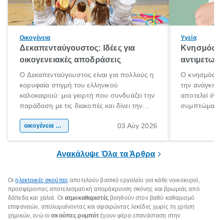
Οικογένεια
Υγεία
Δεκαπενταύγουστος: Ιδέες για
Κνησμός: 
οικογενειακές αποδράσεις
αντιμετωπ
Ο Δεκαπενταύγουστος είναι για πολλούς η
Ο κνησμός ε
κορυφαία στιγμή του ελληνικού
την ανάγκη 
καλοκαιριού: μια γιορτή που συνδυάζει την
αποτελεί έν
παράδοση με τις διακοπές και δίνει την
συμπτώματα
αφορμή για ταξίδια σε κάθε γωνιά της
άνθρωποι κά
03 Αύγ 2026
χώρας. Είτε πρόκειται για λίγες μέρες
οικογένεια & παιδί
πληροφορίες 
ξεγνοιασιάς είτε για μια σύντομη εξόρμηση.
καθώς μπορε
επιμένει για
Ανακάλυψε Όλα τα Άρθρα
Οι
ηλεκτρικές σκούπες
αποτελούν βασικό εργαλείο για κάθε νοικοκυριό,
προσφέροντας αποτελεσματική απομάκρυνση σκόνης και βρωμιάς από
δάπεδα και χαλιά. Οι
ατμοκαθαριστές
βοηθούν στον βαθύ καθαρισμό
επιφανειών, απολυμαίνοντας και αφαιρώντας λεκέδες χωρίς τη χρήση
χημικών, ενώ οι
σκούπες ρομπότ
έχουν φέρει επανάσταση στην