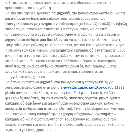
καθημερινότητα, προσφέροντας αυτόματο καθάρισμα με ελάχιστη
προσπάθεια από τον χρήστη.
Για πιο απαιτητικές εργασίες, τα
μηχανήματα καθαρισμού δαπέδων
και τα
μηχανήματα καθαρισμού χαλιών
, συμπεριλαμβανομένων των
επαγγελματικών μηχανημάτων καθαρισμού χαλιών
, εξασφαλίζουν υψηλή
απόδοση και αποτελεσματικότητα. Οι επαγγελματίες καθαριστές
χρησιμοποιούν τα
συνεργεία καθαρισμού σπιτιών
και τα εξειδικευμένα
μηχανήματα καθαρισμού δαπέδων
για να προσφέρουν ολοκληρωμένες
υπηρεσίες, διατηρώντας τα κτίρια καθαρά, υγιεινά και ευχάριστα στο χώρο.
Η επιλογή των κατάλληλων
μηχανημάτων καθαρισμού
δεν επηρεάζει μόνο
την ποιότητα του αποτελέσματος, αλλά και την ταχύτητα και την ασφάλεια
στη διαδικασία. Σημαντικό είναι να επιλέγονται αξιόπιστες
ηλεκτρικές
σκούπες
,
ατμοκαθαριστές
και
σκούπες ρομπότ
, που ταιριάζουν στις
ανάγκες κάθε χώρου, είτε πρόκειται για οικιακή χρήση είτε για
επαγγελματικούς χώρους.
Για όσους αναζητούν
μηχανήματα καθαρισμού
ή επαγγελματίες για
υπηρεσίες
καθαρισμού σπιτιού
, ο
επαγγελματικός κατάλογος
του 11888
giaola
συγκεντρώνει λύσεις σε ένα σημείο. Εκεί μπορεί κανείς να βρει
ηλεκτρικές σκούπες
,
ατμοκαθαριστές
,
σκούπες ρομπότ
,
μηχανήματα
καθαρισμού δαπέδων
και
μηχανήματα καθαρισμού χαλιών
, καθώς και
συνεργεία καθαρισμού σπιτιών
, εξασφαλίζοντας ολοκληρωμένη, γρήγορη
και αποτελεσματική καθαριότητα. Η χρήση σύγχρονων
μηχανημάτων
καθαρισμού
και η σωστή συντήρησή τους κάνουν τον καθαρισμό πιο
εύκολο, γρήγορο και ποιοτικό, διατηρώντας κάθε χώρο υγιεινό, καθαρό και
ευχάριστο για τους χρήστες του.