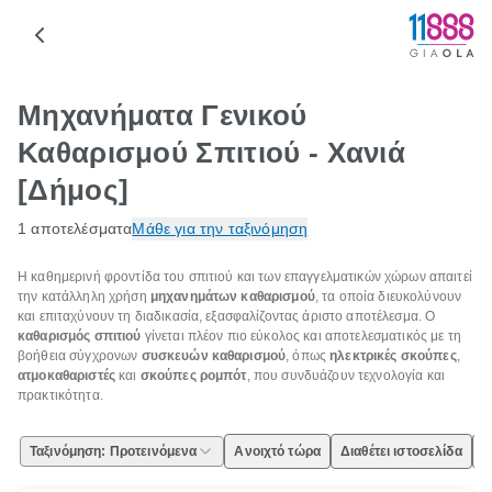
Μηχανήματα Γενικού
Καθαρισμού Σπιτιού - Χανιά
[Δήμος]
1 αποτελέσματα
Μάθε για την ταξινόμηση
Η καθημερινή φροντίδα του σπιτιού και των επαγγελματικών χώρων απαιτεί
την κατάλληλη χρήση
μηχανημάτων καθαρισμού
, τα οποία διευκολύνουν
και επιταχύνουν τη διαδικασία, εξασφαλίζοντας άριστο αποτέλεσμα. Ο
καθαρισμός σπιτιού
γίνεται πλέον πιο εύκολος και αποτελεσματικός με τη
βοήθεια σύγχρονων
συσκευών καθαρισμού
, όπως
ηλεκτρικές σκούπες
,
ατμοκαθαριστές
και
σκούπες ρομπότ
, που συνδυάζουν τεχνολογία και
πρακτικότητα.
Ταξινόμηση: Προτεινόμενα
Ανοιχτό τώρα
Διαθέτει ιστοσελίδα
Ε