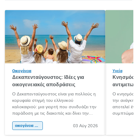
Οικογένεια
Υγεία
Δεκαπενταύγουστος: Ιδέες για
Κνησμός: 
οικογενειακές αποδράσεις
αντιμετωπ
Ο Δεκαπενταύγουστος είναι για πολλούς η
Ο κνησμός ε
κορυφαία στιγμή του ελληνικού
την ανάγκη 
καλοκαιριού: μια γιορτή που συνδυάζει την
αποτελεί έν
παράδοση με τις διακοπές και δίνει την
συμπτώματα
αφορμή για ταξίδια σε κάθε γωνιά της
άνθρωποι κά
03 Αύγ 2026
χώρας. Είτε πρόκειται για λίγες μέρες
οικογένεια & παιδί
πληροφορίες 
ξεγνοιασιάς είτε για μια σύντομη εξόρμηση.
καθώς μπορε