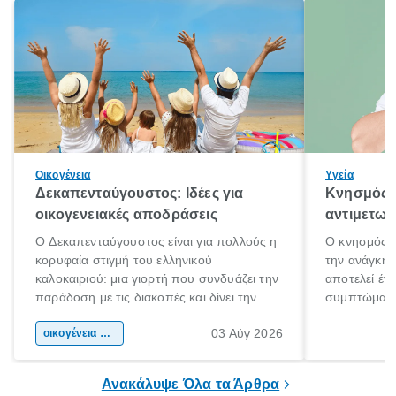
Οικογένεια
Υγεία
Δεκαπενταύγουστος: Ιδέες για
Κνησμός: 
οικογενειακές αποδράσεις
αντιμετωπ
Ο Δεκαπενταύγουστος είναι για πολλούς η
Ο κνησμός ε
κορυφαία στιγμή του ελληνικού
την ανάγκη 
καλοκαιριού: μια γιορτή που συνδυάζει την
αποτελεί έν
παράδοση με τις διακοπές και δίνει την
συμπτώματα
αφορμή για ταξίδια σε κάθε γωνιά της
άνθρωποι κά
03 Αύγ 2026
χώρας. Είτε πρόκειται για λίγες μέρες
οικογένεια & παιδί
πληροφορίες 
ξεγνοιασιάς είτε για μια σύντομη εξόρμηση.
καθώς μπορε
επιμένει για
Ανακάλυψε Όλα τα Άρθρα