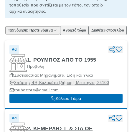
τοποθεσία που σχετίζεται με τον τόπο, τον οποίο
αρχικά αναζήτησες.
Ταξινόμηση: Προτεινόμενα
Ανοιχτό τώρα
Διαθέτει ιστοσελίδα
Ε
Ad
1. ΡΟΥΜΠΟΣ ΑΠΟ ΤΟ 1955
Προβολή
Συσκευασίας Μηχανήματα, Είδη και Υλικά
Σπάρτης 49, Καλαμάτα [Δήμος], Μεσσηνία, 24100
roubostore@gmail.com
Κάλεσε Τώρα
Ad
2. ΚΕΜΕΡΛΗΣ Γ & ΣΙΑ ΟΕ