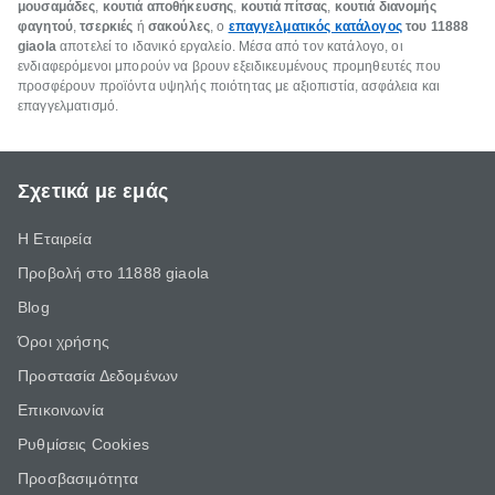
μουσαμάδες
,
κουτιά αποθήκευσης
,
κουτιά πίτσας
,
κουτιά διανομής
φαγητού
,
τσερκιές
ή
σακούλες
, ο
επαγγελματικός κατάλογος
του
11888
giaola
αποτελεί το ιδανικό εργαλείο. Μέσα από τον κατάλογο, οι
ενδιαφερόμενοι μπορούν να βρουν εξειδικευμένους προμηθευτές που
προσφέρουν προϊόντα υψηλής ποιότητας με αξιοπιστία, ασφάλεια και
επαγγελματισμό.
Σχετικά με εμάς
Η Εταιρεία
Προβολή στο 11888 giaola
Blog
Όροι χρήσης
Προστασία Δεδομένων
Επικοινωνία
Ρυθμίσεις Cookies
Προσβασιμότητα