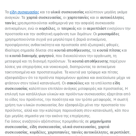
Τα
είδη συσκευασίας
και τα
υλικά συσκευασίας
καλύπτουν μεγάλη γκάμα
αναγκών. Τα
χαρτιά συσκευασίας
, οι
χαρτοταινίες
και οι
αυτοκόλλητες
ταινίες
χρησιμοποιούνται καθημερινά για την ασφαλή συσκευασία
αντικειμένων, ενώ οι
κορδέλες
, οι
τσερκιές
και οι
αεροπλάστ
ενισχύουν την
προστασία και την αισθητική εμφάνιση των δεμάτων. Οι
μουσαμάδες
χρησιμοποιούνται συχνά για μεγαλύτερα ή βαριά αντικείμενα,
προσφέροντας ανθεκτικότητα και προστασία από εξωτερικές φθορές.
Ιδιαίτερη σημασία δίνεται στα
κουτιά αποθήκευσης
, τα
κουτιά πίτσας
και
τα
κουτιά διανομής φαγητού
, που διευκολύνουν την οργάνωση, τη
μεταφορά και τη διανομή προϊόντων. Τα
κουτιά αποθήκευσης
παρέχουν
λύσεις για επιχειρήσεις και νοικοκυριά, διατηρώντας τα αντικείμενα
τακτοποιημένα και προστατευμένα. Τα κουτιά για τρόφιμα και πίτσες
εξασφαλίζουν ότι τα προϊόντα παραμένουν φρέσκα και αναλλοίωτα μέχρι να
φτάσουν στον τελικό καταναλωτή. Οι
σακούλες
και τα υπόλοιπα
είδη
συσκευασίας
καλύπτουν επιπλέον ανάγκες μεταφοράς και προστασίας. Η
επιλογή των κατάλληλων υλικών και προϊόντων συσκευασίας εξαρτάται από
το είδος του προϊόντος, την ποσότητα και τον τρόπο μεταφοράς. Η σωστή
χρήση των υλικών συσκευασίας δεν εξασφαλίζει μόνο την προστασία του
προϊόντος, αλλά και την καλύτερη παρουσίαση στον καταναλωτή, κάτι που
έχει μεγάλη σημασία για την εικόνα της επιχείρησης.
Για όσους αναζητούν αξιόπιστους προμηθευτές σε
μηχανήματα
συσκευασίας
,
είδη συσκευασίας
,
υλικά συσκευασίας
,
χαρτιά
συσκευασίας
,
κορδέλες
,
χαρτοταινίες
,
ταινίες αυτοκόλλητες
,
αεροπλάστ
,