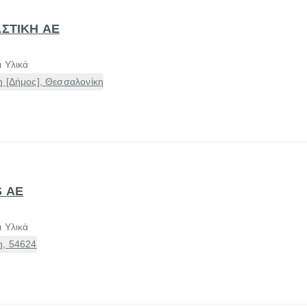
ΑΣΤΙΚΗ ΑΕ
 Υλικά
η [Δήμος], Θεσσαλονίκη
S ΑΕ
 Υλικά
η, 54624