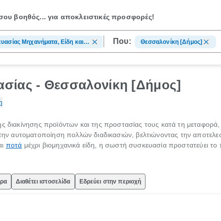
ου βοηθός...
για αποκλειστικές προσφορές!
Που:
υασίας Μηχανήματα, Είδη και
Θεσσαλονίκη [Δήμος]
σίας - Θεσσαλονίκη [Δήμος]
η
της διακίνησης προϊόντων και της προστασίας τους κατά τη μεταφορ
ην αυτοματοποίηση πολλών διαδικασιών, βελτιώνοντας την αποτελεσ
αι
ποτά
μέχρι βιομηχανικά είδη, η σωστή συσκευασία προστατεύει το π
ώρα
Διαθέτει ιστοσελίδα
Εδρεύει στην περιοχή